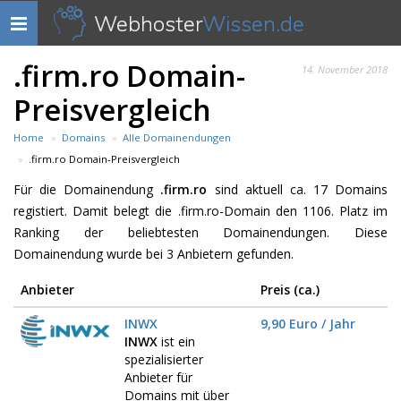
Webhoster
Wissen.de
Navigation
anzeigen
.firm.ro Domain-
14. November 2018
Preisvergleich
Home
Domains
Alle Domainendungen
.firm.ro Domain-Preisvergleich
Für die Domainendung
.firm.ro
sind aktuell ca. 17 Domains
registiert. Damit belegt die .firm.ro-Domain den 1106. Platz im
Ranking der beliebtesten Domainendungen. Diese
Domainendung wurde bei 3 Anbietern gefunden.
Anbieter
Preis (ca.)
INWX
9,90 Euro / Jahr
INWX
ist ein
spezialisierter
Anbieter für
Domains mit über