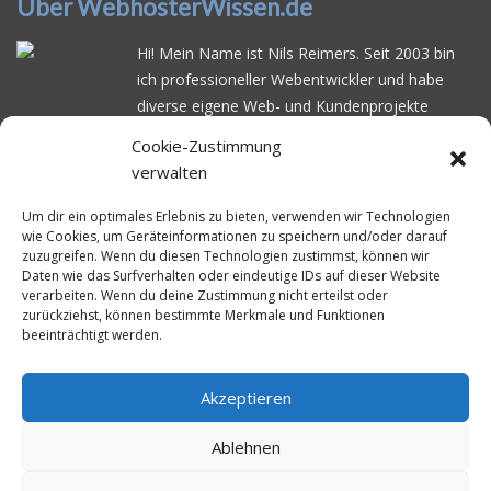
Über WebhosterWissen.de
Hi! Mein Name ist Nils Reimers. Seit 2003 bin
ich professioneller Webentwickler und habe
diverse eigene Web- und Kundenprojekte
realisiert. Dabei musste ich feststellen, dass es
Cookie-Zustimmung
schwierig ist gutes Webhosting zu finden: Bei
verwalten
vielen Anbietern ärgert man sich über
häufige
Serverausfälle
oder über
langsame
Um dir ein optimales Erlebnis zu bieten, verwenden wir Technologien
wie Cookies, um Geräteinformationen zu speichern und/oder darauf
Ladezeiten
. Deswegen habe ich im Mai 2016
zuzugreifen. Wenn du diesen Technologien zustimmst, können wir
angefangen, die bekanntesten Webhoster
Daten wie das Surfverhalten oder eindeutige IDs auf dieser Website
systematisch zu testen und deren
verarbeiten. Wenn du deine Zustimmung nicht erteilst oder
zurückziehst, können bestimmte Merkmale und Funktionen
Erreichbarkeit und Ladezeit für eine typische
beeinträchtigt werden.
Website basierend auf dem beliebten CMS-
System WordPress zu protokollieren. Auf
WebhosterWissen.de werte ich diese
Akzeptieren
Messungen kontinuierlich aus und gebe euch
Ablehnen
unabhängige Empfehlungen für den idealen
Webhoster.