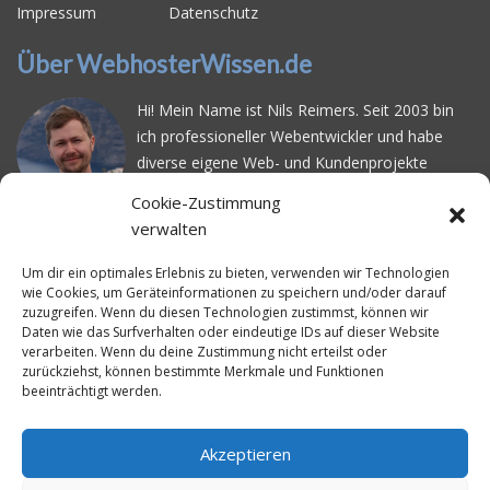
Impressum
Datenschutz
Über WebhosterWissen.de
Hi! Mein Name ist Nils Reimers. Seit 2003 bin
ich professioneller Webentwickler und habe
diverse eigene Web- und Kundenprojekte
realisiert. Dabei musste ich feststellen, dass es
Cookie-Zustimmung
schwierig ist gutes Webhosting zu finden: Bei
verwalten
vielen Anbietern ärgert man sich über
häufige
Serverausfälle
oder über
langsame
Um dir ein optimales Erlebnis zu bieten, verwenden wir Technologien
wie Cookies, um Geräteinformationen zu speichern und/oder darauf
Ladezeiten
. Deswegen habe ich im Mai 2016
zuzugreifen. Wenn du diesen Technologien zustimmst, können wir
angefangen, die bekanntesten Webhoster
Daten wie das Surfverhalten oder eindeutige IDs auf dieser Website
systematisch zu testen und deren
verarbeiten. Wenn du deine Zustimmung nicht erteilst oder
zurückziehst, können bestimmte Merkmale und Funktionen
Erreichbarkeit und Ladezeit für eine typische
beeinträchtigt werden.
Website basierend auf dem beliebten CMS-
System WordPress zu protokollieren. Auf
WebhosterWissen.de werte ich diese
Akzeptieren
Messungen kontinuierlich aus und gebe euch