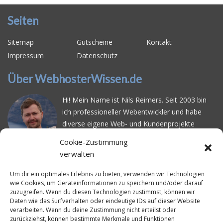
Seiten
Sitemap
Gutscheine
Kontakt
Impressum
Datenschutz
Über WebhosterWissen.de
Hi! Mein Name ist Nils Reimers. Seit 2003 bin
ich professioneller Webentwickler und habe
diverse eigene Web- und Kundenprojekte
realisiert. Dabei musste ich feststellen, dass es
Cookie-Zustimmung
schwierig ist gutes Webhosting zu finden: Bei
verwalten
vielen Anbietern ärgert man sich über
häufige
Serverausfälle
oder über
langsame
Um dir ein optimales Erlebnis zu bieten, verwenden wir Technologien
wie Cookies, um Geräteinformationen zu speichern und/oder darauf
Ladezeiten
. Deswegen habe ich im Mai 2016
zuzugreifen. Wenn du diesen Technologien zustimmst, können wir
angefangen, die bekanntesten Webhoster
Daten wie das Surfverhalten oder eindeutige IDs auf dieser Website
systematisch zu testen und deren
verarbeiten. Wenn du deine Zustimmung nicht erteilst oder
zurückziehst, können bestimmte Merkmale und Funktionen
Erreichbarkeit und Ladezeit für eine typische