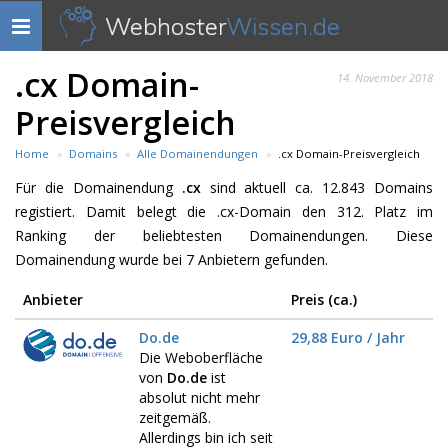
Webhoster
Wissen.de
Navigation
anzeigen
.cx Domain-
14. November 2018
Preisvergleich
Home
Domains
Alle Domainendungen
.cx Domain-Preisvergleich
Für die Domainendung
.cx
sind aktuell ca. 12.843 Domains
registiert. Damit belegt die .cx-Domain den 312. Platz im
Ranking der beliebtesten Domainendungen. Diese
Domainendung wurde bei 7 Anbietern gefunden.
Anbieter
Preis (ca.)
Do.de
29,88 Euro / Jahr
Die Weboberfläche
von
Do.de
ist
absolut nicht mehr
zeitgemäß.
Allerdings bin ich seit