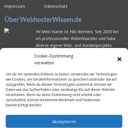
Impressum
Datenschutz
Über WebhosterWissen.de
Hi! Mein Name ist Nils Reimers. Seit 2003 bin
ich professioneller Webentwickler und habe
diverse eigene Web- und Kundenprojekte
realisiert. Dabei musste ich feststellen, dass es
Cookie-Zustimmung
schwierig ist gutes Webhosting zu finden: Bei
verwalten
vielen Anbietern ärgert man sich über
häufige
Serverausfälle
oder über
langsame
Um dir ein optimales Erlebnis zu bieten, verwenden wir Technologien
wie Cookies, um Geräteinformationen zu speichern und/oder darauf
Ladezeiten
. Deswegen habe ich im Mai 2016
zuzugreifen. Wenn du diesen Technologien zustimmst, können wir
angefangen, die bekanntesten Webhoster
Daten wie das Surfverhalten oder eindeutige IDs auf dieser Website
systematisch zu testen und deren
verarbeiten. Wenn du deine Zustimmung nicht erteilst oder
zurückziehst, können bestimmte Merkmale und Funktionen
Erreichbarkeit und Ladezeit für eine typische
beeinträchtigt werden.
Website basierend auf dem beliebten CMS-
System WordPress zu protokollieren. Auf
WebhosterWissen.de werte ich diese
Akzeptieren
Messungen kontinuierlich aus und gebe euch