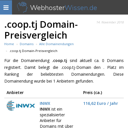
Webhoster
Wissen.de
Navigation
anzeigen
.coop.tj Domain-
14. November 2018
Preisvergleich
Home
Domains
Alle Domainendungen
.coop.tj Domain-Preisvergleich
Für die Domainendung
.coop.tj
sind aktuell ca. 0 Domains
registiert. Damit belegt die .coop.tj-Domain den . Platz im
Ranking der beliebtesten Domainendungen. Diese
Domainendung wurde bei 1 Anbietern gefunden.
Anbieter
Preis (ca.)
INWX
116,62 Euro / Jahr
INWX
ist ein
spezialisierter
Anbieter für
Domains mit über