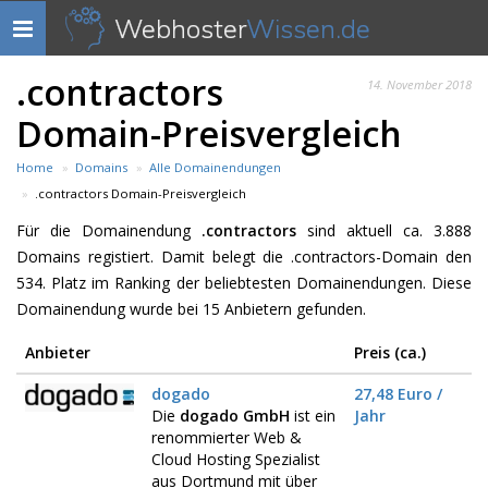
Webhoster
Wissen.de
Navigation
anzeigen
.contractors
14. November 2018
Domain-Preisvergleich
Home
Domains
Alle Domainendungen
.contractors Domain-Preisvergleich
Für die Domainendung
.contractors
sind aktuell ca. 3.888
Domains registiert. Damit belegt die .contractors-Domain den
534. Platz im Ranking der beliebtesten Domainendungen. Diese
Domainendung wurde bei 15 Anbietern gefunden.
Anbieter
Preis (ca.)
dogado
27,48 Euro /
Die
dogado GmbH
ist ein
Jahr
renommierter Web &
Cloud Hosting Spezialist
aus Dortmund mit über