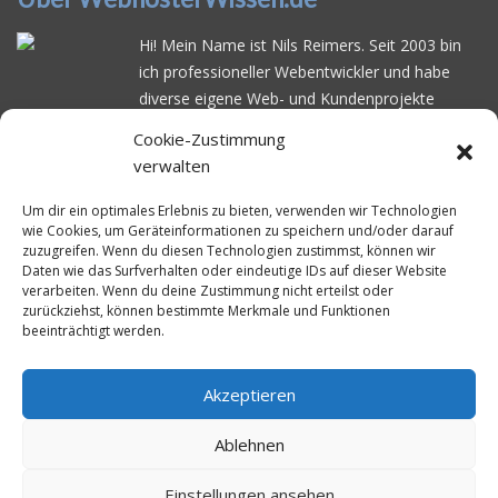
Hi! Mein Name ist Nils Reimers. Seit 2003 bin
ich professioneller Webentwickler und habe
diverse eigene Web- und Kundenprojekte
realisiert. Dabei musste ich feststellen, dass es
Cookie-Zustimmung
schwierig ist gutes Webhosting zu finden: Bei
verwalten
vielen Anbietern ärgert man sich über
häufige
Serverausfälle
oder über
langsame
Um dir ein optimales Erlebnis zu bieten, verwenden wir Technologien
wie Cookies, um Geräteinformationen zu speichern und/oder darauf
Ladezeiten
. Deswegen habe ich im Mai 2016
zuzugreifen. Wenn du diesen Technologien zustimmst, können wir
angefangen, die bekanntesten Webhoster
Daten wie das Surfverhalten oder eindeutige IDs auf dieser Website
systematisch zu testen und deren
verarbeiten. Wenn du deine Zustimmung nicht erteilst oder
zurückziehst, können bestimmte Merkmale und Funktionen
Erreichbarkeit und Ladezeit für eine typische
beeinträchtigt werden.
Website basierend auf dem beliebten CMS-
System WordPress zu protokollieren. Auf
WebhosterWissen.de werte ich diese
Akzeptieren
Messungen kontinuierlich aus und gebe euch
Ablehnen
unabhängige Empfehlungen für den idealen
Webhoster.
Einstellungen ansehen