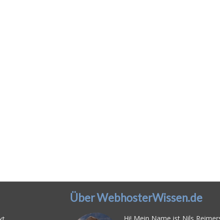
Über WebhosterWissen.de
Hi! Mein Name ist Nils Reimers
kt