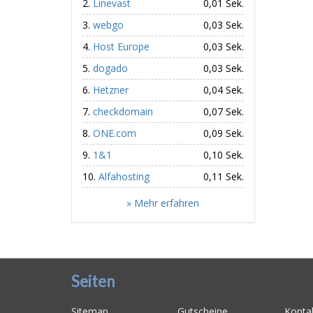
Linevast
0,01 Sek.
webgo
0,03 Sek.
Host Europe
0,03 Sek.
dogado
0,03 Sek.
Hetzner
0,04 Sek.
checkdomain
0,07 Sek.
ONE.com
0,09 Sek.
1&1
0,10 Sek.
Alfahosting
0,11 Sek.
» Mehr erfahren
Seiten
Sitemap
Gutscheine
Konta