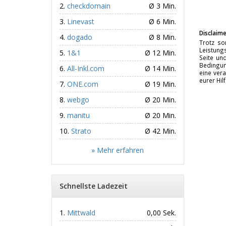
checkdomain
Ø 3 Min.
Linevast
Ø 6 Min.
Disclaime
dogado
Ø 8 Min.
Trotz so
Leistungs
1&1
Ø 12 Min.
Seite un
Bedingun
All-Inkl.com
Ø 14 Min.
eine vera
eurer Hil
ONE.com
Ø 19 Min.
webgo
Ø 20 Min.
manitu
Ø 20 Min.
Strato
Ø 42 Min.
» Mehr erfahren
Schnellste Ladezeit
Mittwald
0,00 Sek.