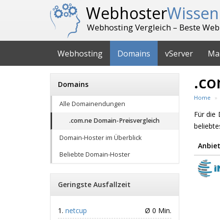
Webhoster
Wissen
Webhosting Vergleich – Beste Web
Webhosting
Domains
vServer
Ma
.co
Domains
Home
Alle Domainendungen
Für di
.com.ne Domain-Preisvergleich
beliebt
Domain-Hoster im Überblick
Anbiet
Beliebte Domain-Hoster
Geringste Ausfallzeit
netcup
Ø 0 Min.