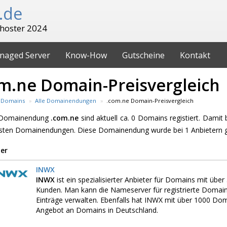
.de
hoster 2024
naged Server
Know-How
Gutscheine
Kontakt
m.ne Domain-Preisvergleich
Domains
Alle Domainendungen
.com.ne Domain-Preisvergleich
e Domainendung
.com.ne
sind aktuell ca. 0 Domains registiert. Damit
esten Domainendungen. Diese Domainendung wurde bei 1 Anbietern 
er
INWX
INWX
ist ein spezialisierter Anbieter für Domains mit üb
Kunden. Man kann die Nameserver für registrierte Domai
Einträge verwalten. Ebenfalls hat INWX mit über 1000 D
Angebot an Domains in Deutschland.