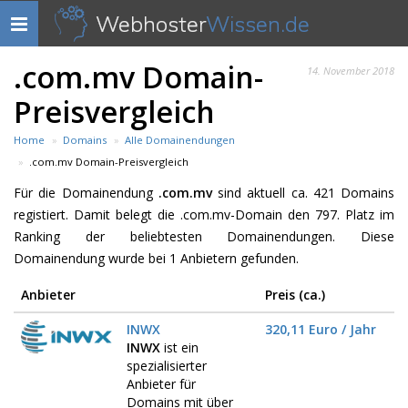
Webhoster
Wissen.de
Navigation
anzeigen
.com.mv Domain-
14. November 2018
Preisvergleich
Home
Domains
Alle Domainendungen
.com.mv Domain-Preisvergleich
Für die Domainendung
.com.mv
sind aktuell ca. 421 Domains
registiert. Damit belegt die .com.mv-Domain den 797. Platz im
Ranking der beliebtesten Domainendungen. Diese
Domainendung wurde bei 1 Anbietern gefunden.
Anbieter
Preis (ca.)
INWX
320,11 Euro / Jahr
INWX
ist ein
spezialisierter
Anbieter für
Domains mit über