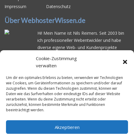
Impressum
Datenschutz
Über WebhosterWissen.de
Hi! Mein Name ist Nils Reimers. Seit 2003 bin
ich professioneller Webentwickler und habe
diverse eigene Web- und Kundenprojekte
realisiert. Dabei musste ich feststellen, dass es
Cookie-Zustimmung
schwierig ist gutes Webhosting zu finden: Bei
verwalten
vielen Anbietern ärgert man sich über
häufige
Serverausfälle
oder über
langsame
Um dir ein optimales Erlebnis zu bieten, verwenden wir Technologien
wie Cookies, um Geräteinformationen zu speichern und/oder darauf
Ladezeiten
. Deswegen habe ich im Mai 2016
zuzugreifen. Wenn du diesen Technologien zustimmst, können wir
angefangen, die bekanntesten Webhoster
Daten wie das Surfverhalten oder eindeutige IDs auf dieser Website
systematisch zu testen und deren
verarbeiten. Wenn du deine Zustimmung nicht erteilst oder
zurückziehst, können bestimmte Merkmale und Funktionen
Erreichbarkeit und Ladezeit für eine typische
beeinträchtigt werden.
Website basierend auf dem beliebten CMS-
System WordPress zu protokollieren. Auf
WebhosterWissen.de werte ich diese
Akzeptieren
Messungen kontinuierlich aus und gebe euch