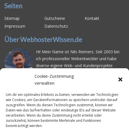
Seiten
Sitemap
Gutscheine
Kontakt
Impressum
Datenschutz
Über WebhosterWissen.de
Hi! Mein Name ist Nils Reimers. Seit 2003 bin
ich professioneller Webentwickler und habe
diverse eigene Web- und Kundenprojekte
realisiert. Dabei musste ich feststellen, dass es
Cookie-Zustimmung
schwierig ist gutes Webhosting zu finden: Bei
verwalten
vielen Anbietern ärgert man sich über
häufige
Serverausfälle
oder über
langsame
Um dir ein optimales Erlebnis zu bieten, verwenden wir Technologien
wie Cookies, um Geräteinformationen zu speichern und/oder darauf
Ladezeiten
. Deswegen habe ich im Mai 2016
zuzugreifen. Wenn du diesen Technologien zustimmst, können wir
angefangen, die bekanntesten Webhoster
Daten wie das Surfverhalten oder eindeutige IDs auf dieser Website
systematisch zu testen und deren
verarbeiten. Wenn du deine Zustimmung nicht erteilst oder
zurückziehst, können bestimmte Merkmale und Funktionen
Erreichbarkeit und Ladezeit für eine typische
beeinträchtigt werden.
Website basierend auf dem beliebten CMS-