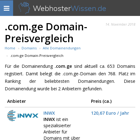
Webhoster
Wissen.de
Navigation
anzeigen
.com.ge Domain-
14. November 2018
Preisvergleich
Home
Domains
Alle Domainendungen
.com.ge Domain-Preisvergleich
Für die Domainendung
.com.ge
sind aktuell ca. 653 Domains
registiert. Damit belegt die .com.ge-Domain den 768. Platz im
Ranking der beliebtesten Domainendungen. Diese
Domainendung wurde bei 2 Anbietern gefunden.
Anbieter
Preis (ca.)
INWX
120,67 Euro / Jahr
INWX
ist ein
spezialisierter
Anbieter für
Domains mit über