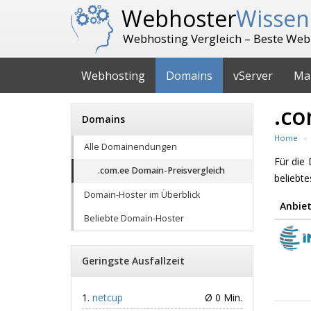
Webhoster
Wissen
Webhosting Vergleich – Beste Web
Webhosting
Domains
vServer
Ma
.co
Domains
Home
Alle Domainendungen
Für di
.com.ee Domain-Preisvergleich
beliebt
Domain-Hoster im Überblick
Anbiet
Beliebte Domain-Hoster
Geringste Ausfallzeit
netcup
Ø 0 Min.