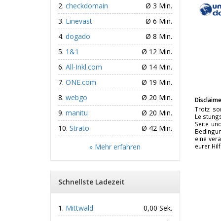
checkdomain
Ø 3 Min.
Linevast
Ø 6 Min.
dogado
Ø 8 Min.
1&1
Ø 12 Min.
All-Inkl.com
Ø 14 Min.
ONE.com
Ø 19 Min.
webgo
Ø 20 Min.
Disclaime
Trotz so
manitu
Ø 20 Min.
Leistungs
Seite un
Strato
Ø 42 Min.
Bedingun
eine vera
» Mehr erfahren
eurer Hil
Schnellste Ladezeit
Mittwald
0,00 Sek.