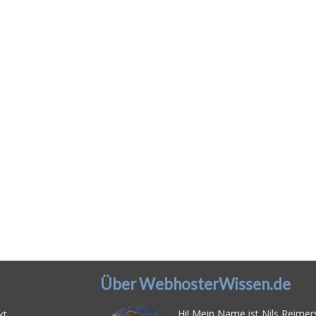
Über WebhosterWissen.de
Hi! Mein Name ist Nils Reimers
kt