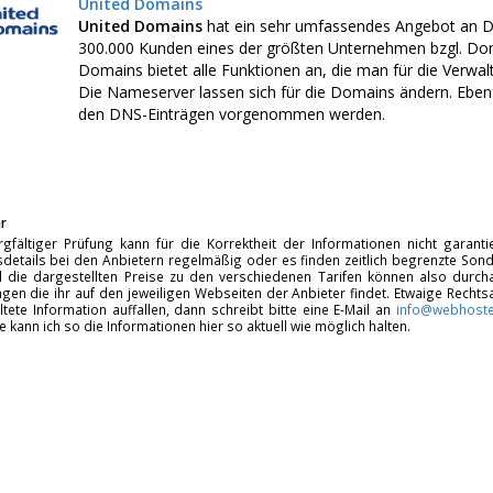
United Domains
United Domains
hat ein sehr umfassendes Angebot an D
300.000 Kunden eines der größten Unternehmen bzgl. Dom
Domains bietet alle Funktionen an, die man für die Verwa
Die Nameserver lassen sich für die Domains ändern. Ebenf
den DNS-Einträgen vorgenommen werden.
r
rgfältiger Prüfung kann für die Korrektheit der Informationen nicht garan
details bei den Anbietern regelmäßig oder es finden zeitlich begrenzte Sonde
d die dargestellten Preise zu den verschiedenen Tarifen können also durcha
gen die ihr auf den jeweiligen Webseiten der Anbieter findet. Etwaige Rechts
ltete Information auffallen, dann schreibt bitte eine E-Mail an
info@webhoste
fe kann ich so die Informationen hier so aktuell wie möglich halten.