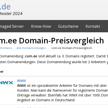
.de
hoster 2024
naged Server
Know-How
Gutscheine
Kontakt
m.ee Domain-Preisvergleich
Domains
Alle Domainendungen
.com.ee Domain-Preisvergleich
e Domainendung
.com.ee
sind aktuell ca. 0 Domains registiert. Damit
esten Domainendungen. Diese Domainendung wurde bei 2 Anbietern 
er
INWX
INWX
ist ein spezialisierter Anbieter für Domains mit üb
Kunden. Man kann die Nameserver für registrierte Domai
Einträge verwalten. Ebenfalls hat INWX mit über 1000 D
Angebot an Domains in Deutschland.