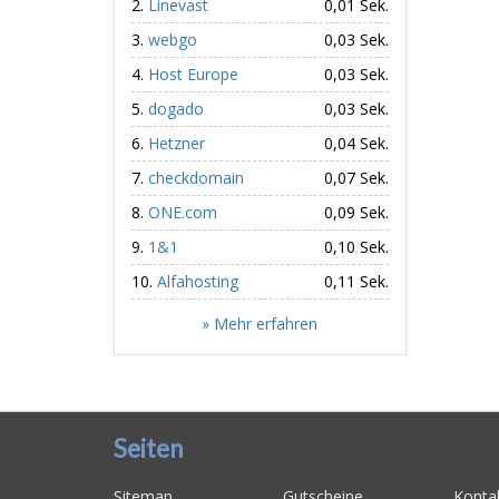
Linevast
0,01 Sek.
webgo
0,03 Sek.
Host Europe
0,03 Sek.
dogado
0,03 Sek.
Hetzner
0,04 Sek.
checkdomain
0,07 Sek.
ONE.com
0,09 Sek.
1&1
0,10 Sek.
Alfahosting
0,11 Sek.
» Mehr erfahren
Seiten
Sitemap
Gutscheine
Konta