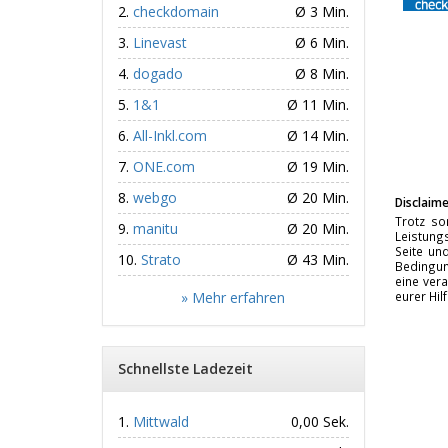
checkdomain
Ø 3 Min.
Linevast
Ø 6 Min.
dogado
Ø 8 Min.
1&1
Ø 11 Min.
All-Inkl.com
Ø 14 Min.
ONE.com
Ø 19 Min.
webgo
Ø 20 Min.
Disclaime
Trotz so
manitu
Ø 20 Min.
Leistungs
Seite un
Strato
Ø 43 Min.
Bedingun
eine vera
» Mehr erfahren
eurer Hil
Schnellste Ladezeit
Mittwald
0,00 Sek.