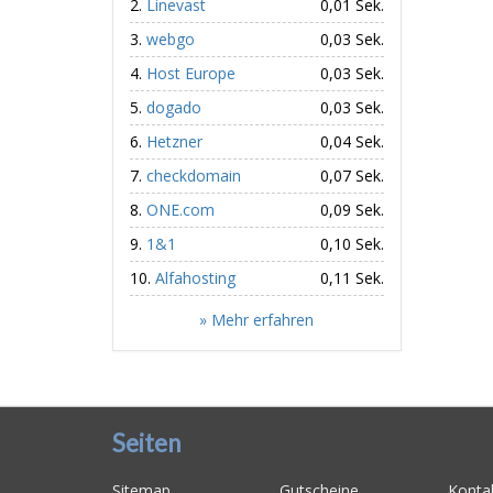
Linevast
0,01 Sek.
webgo
0,03 Sek.
Host Europe
0,03 Sek.
dogado
0,03 Sek.
Hetzner
0,04 Sek.
checkdomain
0,07 Sek.
ONE.com
0,09 Sek.
1&1
0,10 Sek.
Alfahosting
0,11 Sek.
» Mehr erfahren
Seiten
Sitemap
Gutscheine
Konta