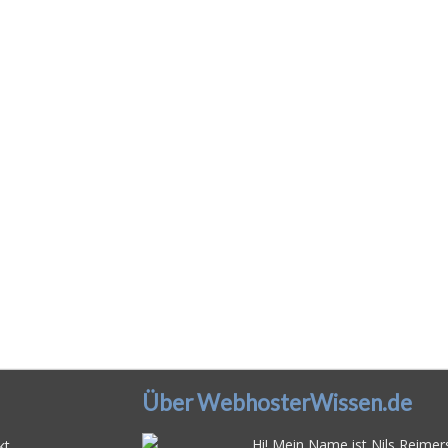
Über WebhosterWissen.de
Hi! Mein Name ist Nils Reimers
kt