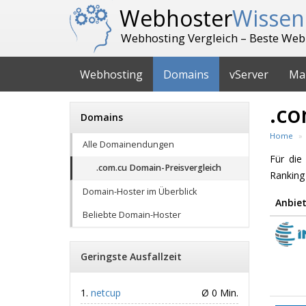
Webhoster
Wissen
Webhosting Vergleich – Beste Web
Webhosting
Domains
vServer
Ma
.co
Domains
Home
Alle Domainendungen
Für di
.com.cu Domain-Preisvergleich
Ranking
Domain-Hoster im Überblick
Anbiet
Beliebte Domain-Hoster
Geringste Ausfallzeit
netcup
Ø 0 Min.