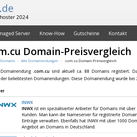
.de
hoster 2024
naged Server
Know-How
Gutscheine
Kontakt
m.cu Domain-Preisvergleich
Domains
Alle Domainendungen
.com.cu Domain-Preisvergleich
e Domainendung
.com.cu
sind aktuell ca. 88 Domains registiert. 
 der beliebtesten Domainendungen. Diese Domainendung wurde bei 2
er
INWX
INWX
ist ein spezialisierter Anbieter für Domains mit üb
Kunden. Man kann die Nameserver für registrierte Domai
Einträge verwalten. Ebenfalls hat INWX mit über 1000 D
Angebot an Domains in Deutschland.