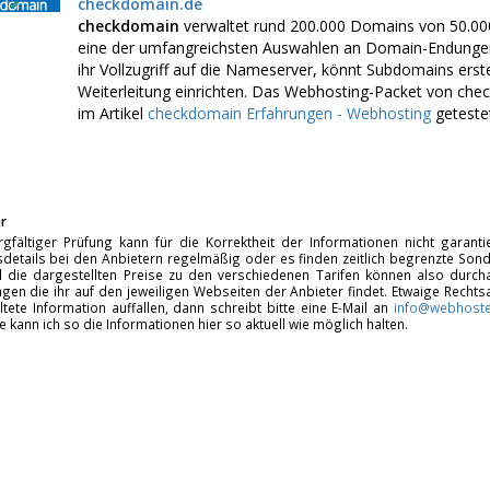
checkdomain.de
checkdomain
verwaltet rund 200.000 Domains von 50.00
eine der umfangreichsten Auswahlen an Domain-Endungen
ihr Vollzugriff auf die Nameserver, könnt Subdomains erste
Weiterleitung einrichten. Das Webhosting-Packet von chec
im Artikel
checkdomain Erfahrungen - Webhosting
getestet
r
rgfältiger Prüfung kann für die Korrektheit der Informationen nicht garan
details bei den Anbietern regelmäßig oder es finden zeitlich begrenzte Sonde
d die dargestellten Preise zu den verschiedenen Tarifen können also durcha
gen die ihr auf den jeweiligen Webseiten der Anbieter findet. Etwaige Rechts
ltete Information auffallen, dann schreibt bitte eine E-Mail an
info@webhoste
fe kann ich so die Informationen hier so aktuell wie möglich halten.