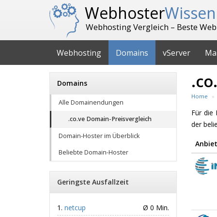
Webhoster
Wissen
Webhosting Vergleich – Beste Web
Webhosting
Domains
vServer
Ma
.co
Domains
Home
Alle Domainendungen
Für di
.co.ve Domain-Preisvergleich
der bel
Domain-Hoster im Überblick
Anbiet
Beliebte Domain-Hoster
Geringste Ausfallzeit
netcup
Ø 0 Min.