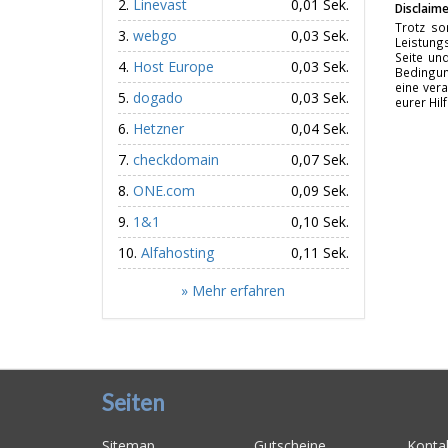
Linevast
0,01 Sek.
Disclaime
Trotz so
webgo
0,03 Sek.
Leistungs
Seite un
Host Europe
0,03 Sek.
Bedingun
eine vera
dogado
0,03 Sek.
eurer Hil
Hetzner
0,04 Sek.
checkdomain
0,07 Sek.
ONE.com
0,09 Sek.
1&1
0,10 Sek.
Alfahosting
0,11 Sek.
» Mehr erfahren
Seiten
Sitemap
Gutscheine
Konta