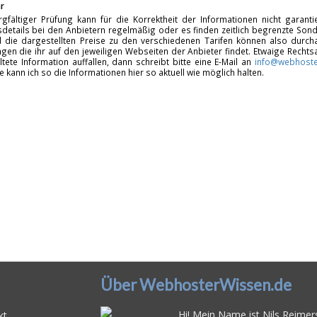
r
rgfältiger Prüfung kann für die Korrektheit der Informationen nicht garan
details bei den Anbietern regelmäßig oder es finden zeitlich begrenzte Sonde
d die dargestellten Preise zu den verschiedenen Tarifen können also durcha
gen die ihr auf den jeweiligen Webseiten der Anbieter findet. Etwaige Rechts
ltete Information auffallen, dann schreibt bitte eine E-Mail an
info@webhoste
fe kann ich so die Informationen hier so aktuell wie möglich halten.
Über WebhosterWissen.de
Hi! Mein Name ist Nils Reimers
kt