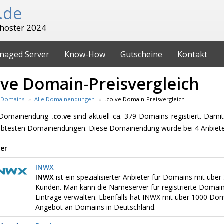
.de
hoster 2024
naged Server
Know-How
Gutscheine
Kontakt
.ve Domain-Preisvergleich
Domains
Alle Domainendungen
.co.ve Domain-Preisvergleich
e Domainendung
.co.ve
sind aktuell ca. 379 Domains registiert. Dami
iebtesten Domainendungen. Diese Domainendung wurde bei 4 Anbiete
er
INWX
INWX
ist ein spezialisierter Anbieter für Domains mit üb
Kunden. Man kann die Nameserver für registrierte Domai
Einträge verwalten. Ebenfalls hat INWX mit über 1000 D
Angebot an Domains in Deutschland.