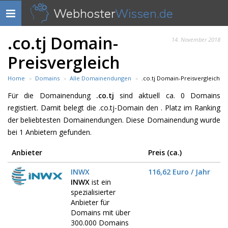
Webhoster
Wissen.de
Navigation
anzeigen
.co.tj Domain-
14. November 2018
Preisvergleich
Home
Domains
Alle Domainendungen
.co.tj Domain-Preisvergleich
Für die Domainendung
.co.tj
sind aktuell ca. 0 Domains
registiert. Damit belegt die .co.tj-Domain den . Platz im Ranking
der beliebtesten Domainendungen. Diese Domainendung wurde
bei 1 Anbietern gefunden.
Anbieter
Preis (ca.)
INWX
116,62 Euro / Jahr
INWX
ist ein
spezialisierter
Anbieter für
Domains mit über
300.000 Domains