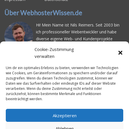
Über WebhosterWissen.de
Hi! Mein Name ist Nils Reimers. Seit 2003 bin
ich professioneller Webentwickler und habe
diverse eigene Web- und Kundenprojekte
realisiert. Dabei musste ich feststellen, dass es
Cookie-Zustimmung
schwierig ist gutes Webhosting zu finden: Bei
verwalten
vielen Anbietern ärgert man sich über
häufige
Serverausfälle
oder über
langsame
Um dir ein optimales Erlebnis zu bieten, verwenden wir Technologien
wie Cookies, um Geräteinformationen zu speichern und/oder darauf
Ladezeiten
. Deswegen habe ich im Mai 2016
zuzugreifen. Wenn du diesen Technologien zustimmst, können wir
angefangen, die bekanntesten Webhoster
Daten wie das Surfverhalten oder eindeutige IDs auf dieser Website
systematisch zu testen und deren
verarbeiten. Wenn du deine Zustimmung nicht erteilst oder
zurückziehst, können bestimmte Merkmale und Funktionen
Erreichbarkeit und Ladezeit für eine typische
beeinträchtigt werden.
Website basierend auf dem beliebten CMS-
System WordPress zu protokollieren. Auf
WebhosterWissen.de werte ich diese
Akzeptieren
Messungen kontinuierlich aus und gebe euch
Ablehnen
unabhängige Empfehlungen für den idealen