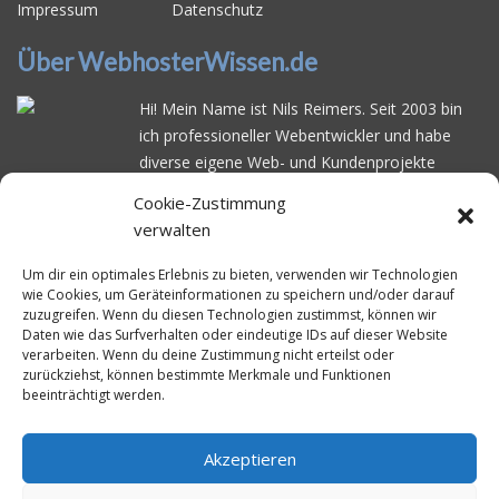
Impressum
Datenschutz
Über WebhosterWissen.de
Hi! Mein Name ist Nils Reimers. Seit 2003 bin
ich professioneller Webentwickler und habe
diverse eigene Web- und Kundenprojekte
realisiert. Dabei musste ich feststellen, dass es
Cookie-Zustimmung
schwierig ist gutes Webhosting zu finden: Bei
verwalten
vielen Anbietern ärgert man sich über
häufige
Serverausfälle
oder über
langsame
Um dir ein optimales Erlebnis zu bieten, verwenden wir Technologien
wie Cookies, um Geräteinformationen zu speichern und/oder darauf
Ladezeiten
. Deswegen habe ich im Mai 2016
zuzugreifen. Wenn du diesen Technologien zustimmst, können wir
angefangen, die bekanntesten Webhoster
Daten wie das Surfverhalten oder eindeutige IDs auf dieser Website
systematisch zu testen und deren
verarbeiten. Wenn du deine Zustimmung nicht erteilst oder
zurückziehst, können bestimmte Merkmale und Funktionen
Erreichbarkeit und Ladezeit für eine typische
beeinträchtigt werden.
Website basierend auf dem beliebten CMS-
System WordPress zu protokollieren. Auf
WebhosterWissen.de werte ich diese
Akzeptieren
Messungen kontinuierlich aus und gebe euch