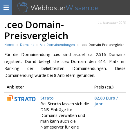
Webhoster
Wissen.de
Navigation
anzeigen
.ceo Domain-
14. November 2018
Preisvergleich
Home
Domains
Alle Domainendungen
.ceo Domain-Preisvergleich
Für die Domainendung
.ceo
sind aktuell ca. 2.516 Domains
registiert. Damit belegt die .ceo-Domain den 614. Platz im
Ranking der beliebtesten Domainendungen. Diese
Domainendung wurde bei 8 Anbietern gefunden.
Anbieter
Preis (ca.)
Strato
82,80 Euro /
Bei
Strato
lassen sich die
Jahr
DNS-Einträge für
Domains verwalten und
man kann auch die
Nameserver für eine