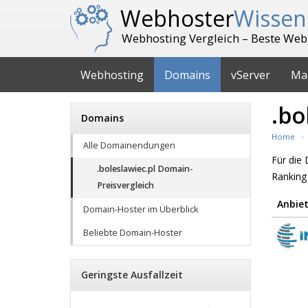
Webhoster
Wissen
Webhosting Vergleich – Beste Web
Webhosting
Domains
vServer
Ma
.bo
Domains
Home
Alle Domainendungen
Für die
.boleslawiec.pl Domain-
Ranking
Preisvergleich
Anbiet
Domain-Hoster im Überblick
Beliebte Domain-Hoster
Geringste Ausfallzeit