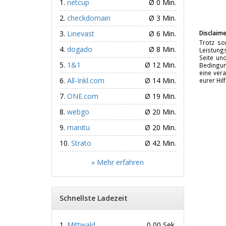
netcup
Ø 0 Min.
checkdomain
Ø 3 Min.
Linevast
Ø 6 Min.
Disclaime
Trotz so
dogado
Ø 8 Min.
Leistungs
Seite un
1&1
Ø 12 Min.
Bedingun
eine vera
All-Inkl.com
Ø 14 Min.
eurer Hil
ONE.com
Ø 19 Min.
webgo
Ø 20 Min.
manitu
Ø 20 Min.
Strato
Ø 42 Min.
» Mehr erfahren
Schnellste Ladezeit
Mittwald
0,00 Sek.