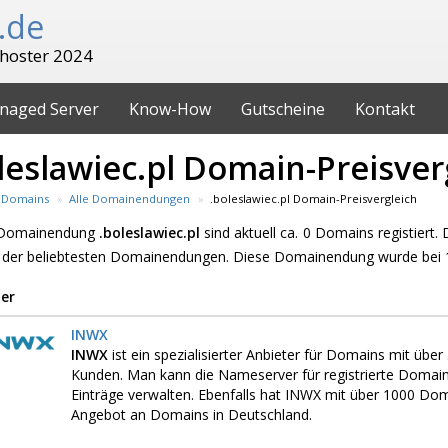
.de
hoster 2024
naged Server
Know-How
Gutscheine
Kontakt
leslawiec.pl Domain-Preisver
Domains
Alle Domainendungen
.boleslawiec.pl Domain-Preisvergleich
 Domainendung
.boleslawiec.pl
sind aktuell ca. 0 Domains registiert.
 der beliebtesten Domainendungen. Diese Domainendung wurde bei 1
er
INWX
INWX
ist ein spezialisierter Anbieter für Domains mit üb
Kunden. Man kann die Nameserver für registrierte Domai
Einträge verwalten. Ebenfalls hat INWX mit über 1000 D
Angebot an Domains in Deutschland.