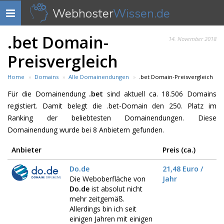
Webhoster
Wissen.de
Navigation
anzeigen
.bet Domain-
14. November 2018
Preisvergleich
Home
Domains
Alle Domainendungen
.bet Domain-Preisvergleich
Für die Domainendung
.bet
sind aktuell ca. 18.506 Domains
registiert. Damit belegt die .bet-Domain den 250. Platz im
Ranking der beliebtesten Domainendungen. Diese
Domainendung wurde bei 8 Anbietern gefunden.
Anbieter
Preis (ca.)
Do.de
21,48 Euro /
Die Weboberfläche von
Jahr
Do.de
ist absolut nicht
mehr zeitgemäß.
Allerdings bin ich seit
einigen Jahren mit einigen