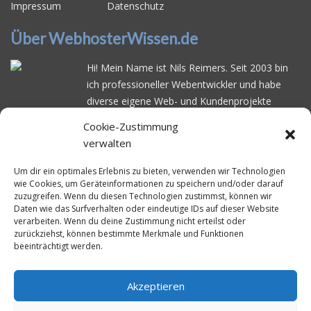
Impressum
Datenschutz
Über WebhosterWissen.de
Hi! Mein Name ist Nils Reimers. Seit 2003 bin
ich professioneller Webentwickler und habe
diverse eigene Web- und Kundenprojekte
realisiert. Dabei musste ich feststellen, dass es
Cookie-Zustimmung
schwierig ist gutes Webhosting zu finden: Bei
verwalten
vielen Anbietern ärgert man sich über
häufige
Serverausfälle
oder über
langsame
Um dir ein optimales Erlebnis zu bieten, verwenden wir Technologien
wie Cookies, um Geräteinformationen zu speichern und/oder darauf
Ladezeiten
. Deswegen habe ich im Mai 2016
zuzugreifen. Wenn du diesen Technologien zustimmst, können wir
angefangen, die bekanntesten Webhoster
Daten wie das Surfverhalten oder eindeutige IDs auf dieser Website
systematisch zu testen und deren
verarbeiten. Wenn du deine Zustimmung nicht erteilst oder
zurückziehst, können bestimmte Merkmale und Funktionen
Erreichbarkeit und Ladezeit für eine typische
beeinträchtigt werden.
Website basierend auf dem beliebten CMS-
System WordPress zu protokollieren. Auf
WebhosterWissen.de werte ich diese
Akzeptieren
Messungen kontinuierlich aus und gebe euch