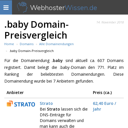
Webhoster
Wissen.de
Navigation
anzeigen
.baby Domain-
14. November 2018
Preisvergleich
Home
Domains
Alle Domainendungen
.baby Domain-Preisvergleich
Für die Domainendung
.baby
sind aktuell ca. 607 Domains
registiert. Damit belegt die .baby-Domain den 771. Platz im
Ranking der beliebtesten Domainendungen. Diese
Domainendung wurde bei 7 Anbietern gefunden.
Anbieter
Preis (ca.)
Strato
62,40 Euro /
Bei
Strato
lassen sich die
Jahr
DNS-Einträge für
Domains verwalten und
man kann auch die