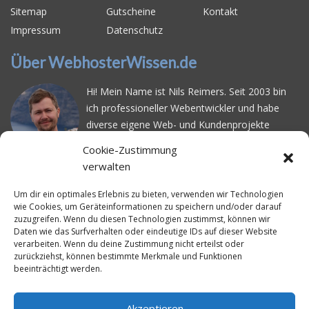
Sitemap
Gutscheine
Kontakt
Impressum
Datenschutz
Über WebhosterWissen.de
Hi! Mein Name ist Nils Reimers. Seit 2003 bin
ich professioneller Webentwickler und habe
diverse eigene Web- und Kundenprojekte
realisiert. Dabei musste ich feststellen, dass es
Cookie-Zustimmung
schwierig ist gutes Webhosting zu finden: Bei
verwalten
vielen Anbietern ärgert man sich über
häufige
Serverausfälle
oder über
langsame
Um dir ein optimales Erlebnis zu bieten, verwenden wir Technologien
wie Cookies, um Geräteinformationen zu speichern und/oder darauf
Ladezeiten
. Deswegen habe ich im Mai 2016
zuzugreifen. Wenn du diesen Technologien zustimmst, können wir
angefangen, die bekanntesten Webhoster
Daten wie das Surfverhalten oder eindeutige IDs auf dieser Website
systematisch zu testen und deren
verarbeiten. Wenn du deine Zustimmung nicht erteilst oder
zurückziehst, können bestimmte Merkmale und Funktionen
Erreichbarkeit und Ladezeit für eine typische
beeinträchtigt werden.
Website basierend auf dem beliebten CMS-
System WordPress zu protokollieren. Auf
WebhosterWissen.de werte ich diese
Akzeptieren