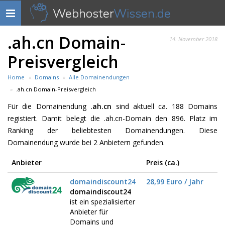
Webhoster
Wissen.de
Navigation
anzeigen
.ah.cn Domain-
14. November 2018
Preisvergleich
Home
Domains
Alle Domainendungen
.ah.cn Domain-Preisvergleich
Für die Domainendung
.ah.cn
sind aktuell ca. 188 Domains
registiert. Damit belegt die .ah.cn-Domain den 896. Platz im
Ranking der beliebtesten Domainendungen. Diese
Domainendung wurde bei 2 Anbietern gefunden.
Anbieter
Preis (ca.)
domaindiscount24
28,99 Euro / Jahr
domaindiscout24
ist ein spezialisierter
Anbieter für
Domains und