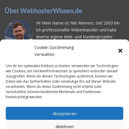
Über WebhosterWissen.de
Hi! Mein Name ist Nils Reimers. Seit 2003 bin
ich professioneller Webentwickler und habe
diverse eigene Web- und Kundenprojekte
realisiert. Dabei musste ich feststellen, dass es
Cookie-Zustimmung
schwierig ist gutes Webhosting zu finden: Bei
verwalten
vielen Anbietern ärgert man sich über
häufige
Serverausfälle
oder über
langsame
Um dir ein optimales Erlebnis zu bieten, verwenden wir Technologien
wie Cookies, um Geräteinformationen zu speichern und/oder darauf
Ladezeiten
. Deswegen habe ich im Mai 2016
zuzugreifen. Wenn du diesen Technologien zustimmst, können wir
angefangen, die bekanntesten Webhoster
Daten wie das Surfverhalten oder eindeutige IDs auf dieser Website
systematisch zu testen und deren
verarbeiten. Wenn du deine Zustimmung nicht erteilst oder
zurückziehst, können bestimmte Merkmale und Funktionen
Erreichbarkeit und Ladezeit für eine typische
beeinträchtigt werden.
Website basierend auf dem beliebten CMS-
System WordPress zu protokollieren. Auf
WebhosterWissen.de werte ich diese
Akzeptieren
Messungen kontinuierlich aus und gebe euch
Ablehnen
unabhängige Empfehlungen für den idealen