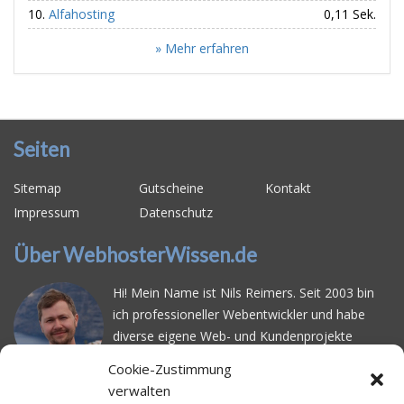
Alfahosting
0,11 Sek.
» Mehr erfahren
Seiten
Sitemap
Gutscheine
Kontakt
Impressum
Datenschutz
Über WebhosterWissen.de
Hi! Mein Name ist Nils Reimers. Seit 2003 bin
ich professioneller Webentwickler und habe
diverse eigene Web- und Kundenprojekte
realisiert. Dabei musste ich feststellen, dass es
Cookie-Zustimmung
schwierig ist gutes Webhosting zu finden: Bei
verwalten
vielen Anbietern ärgert man sich über
häufige