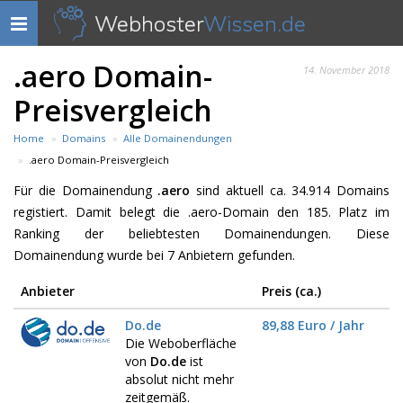
Webhoster
Wissen.de
Navigation
anzeigen
.aero Domain-
14. November 2018
Preisvergleich
Home
Domains
Alle Domainendungen
.aero Domain-Preisvergleich
Für die Domainendung
.aero
sind aktuell ca. 34.914 Domains
registiert. Damit belegt die .aero-Domain den 185. Platz im
Ranking der beliebtesten Domainendungen. Diese
Domainendung wurde bei 7 Anbietern gefunden.
Anbieter
Preis (ca.)
Do.de
89,88 Euro / Jahr
Die Weboberfläche
von
Do.de
ist
absolut nicht mehr
zeitgemäß.