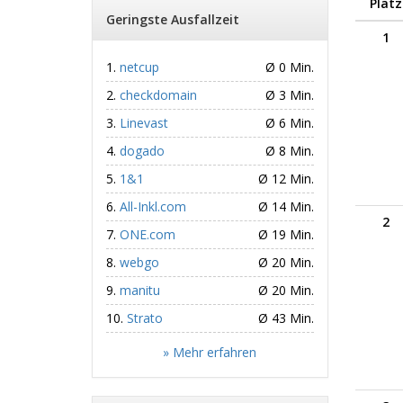
Platz
Geringste Ausfallzeit
1
netcup
Ø 0 Min.
checkdomain
Ø 3 Min.
Linevast
Ø 6 Min.
dogado
Ø 8 Min.
1&1
Ø 12 Min.
All-Inkl.com
Ø 14 Min.
2
ONE.com
Ø 19 Min.
webgo
Ø 20 Min.
manitu
Ø 20 Min.
Strato
Ø 43 Min.
» Mehr erfahren