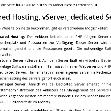
 die Seite für
43200 Minuten
im Monat nicht zu erreichen ist.
red Hosting, vServer, dedicated S
 Website online zu bekommen, gibt es verschiedene Möglichkeiten:
hared-Hosting:
Der Anbieter betreibt einen PHP fähigen Server
peicherplatz und Ressourcen zur Verfügung. Dieser Server wird 
omains) genutzt und die Ressourcen geteilt. Die notwendige Softw
rwaltet.
rtuelle Server (vServer):
Auf dem Server läuft ein virtuelles Betr
liebige Software installieren. Hier müsst ihr einen Webserver und PHP a
edicated Server:
Hier erhaltet ihr einen eigenen Server im Rechenze
chenleistung des Servers gehört euch allein.
anaged Server:
Ähnlich wie bei Dedicated Server erhaltet ihr hi
ystemadministratoren des Anbieters das Management des Servers und
olche Angebote kosten oft mehrere hundert Euro pro Monat und ist 
50.000 Seitenaufrufe im Monat).
n jedem nur stark empfehlen auf Shared-Hosting-Angebote zu set