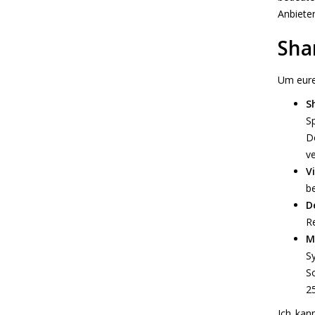
Anbieter
Sha
Um eure
S
S
D
ve
Vi
be
D
Re
M
S
S
2
Ich kan