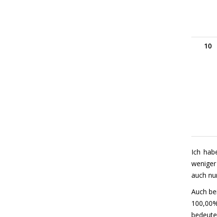
10
Ich hab
weniger 
auch nur
Auch be
100,00% 
bedeute