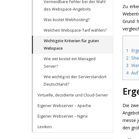
Vermeidbare Fehler bei der Wahl
Zu erken
des Webspace-Angebots
Webentw
Was kostet Webhosting?
Grund h
verglei
Welchen Webspace-Tarif wählen?
Wichtigste Kriterien für guten
Webspace
1
Erge
2
Shar
Wie viel kostet ein Managed
3
Was 
Server?
4
Auf 
Wie wichtig ist der Serverstandort
Deutschland?
Erg
Virtuelle, dezidierte und Cloud-Server
Die zwe
Eigener Webserver – Apache
Angebots
Eigener Webserver – Nginx
messe j
Lexikon
den gro