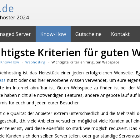
.de
hoster 2024
naged Server
Know-How
Gutscheine
Kontakt
htigste Kriterien für guten
Know-How
Webhosting
Wichtigste Kriterien für guten Webspace
ebhosting ist das Herzstück einer jeden erfolgreichen Webseite. 
ess
nutzt oder das hier erworbene Wissen verwendet, um eure eigene
te im Internet abrufbar ist. Guten Webspace zu finden ist bei der V
e haben nicht alle notwendigen Features, andere Angebote lauf auf l
rnis für euch und jeden eurer Besucher.
st die Qualität der Anbieter extrem unterschiedlich und die Mehrzahl d
schäft, d.h. viele Anbieter versuchen möglichst viele Kunden auf ei
er teuer ist, wird diese ebenfalls so stark wie möglich reduziert. Das
ele Kunden sich den selben Server teilen, oder gar ständige Serverausfä