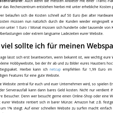
atentransfer:
Auch wenn die meisten Anbieter mit einer Traffic-Fla
ür das Rechenzentrum entstehen hierbei mit unter erhebliche Kosten 
ver belaufen sich die Kosten schnell auf 50 Euro (bei alter Hardwa
osten müssen nun natürlich durch die Kunden wieder eingespielt we
von unter 1 Euro / Monat müssen sich hunderte oder tausende von K
Überlastungen oder extrem langsame Ladezeiten eurer Website.
 viel sollte ich für meinen Webs
age lässt sich erst beantworten, wenn bekannt ist, wie wichtig eure
 kleine Hobbywebsite, bei der ihr ab und zu Bilder eures Haustiers hoc
stiegspaket. Hierbei kann ich
netcup
empfehlen für 1,99 Euro im 
igen Features für eine gute Website.
 Website zentral für euch und euer Unternehmen wird, so spielen Erre
der Serverausfall kann dann bares Geld kosten. Nicht nur verdient ih
e Besucher. Denn wer besucht gerne einen Online-Shop oder eine Webs
 eurer Website rentiert sich in barer Münze: Amazon hat z.B. festge
um 1% steigt. Auf einer schnellen Website zu surfen macht einfach 