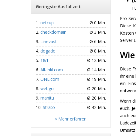
D
Geringste Ausfallzeit
F
Pro Ser
netcup
Ø 0 Min.
Diese K
checkdomain
Ø 3 Min.
Kosten 
Server-
Linevast
Ø 6 Min.
dogado
Ø 8 Min.
Wie
1&1
Ø 12 Min.
Diese Fr
All-Inkl.com
Ø 14 Min.
ihr eine
ONE.com
Ø 19 Min.
ein Ein
webgo
Ø 20 Min.
notwend
manitu
Ø 20 Min.
Wenn die
Strato
Ø 42 Min.
euch. Je
auch eur
» Mehr erfahren
Ladezeit
Umsatz 