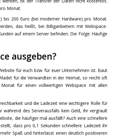
t werben, ist der Transfer der Daten nicht kostenlos.
pro Monat.
re) bis 200 Euro (bei moderner Hardware) pro Monat.
rden, das heißt, bei Billiganbietern mit Webspace-
unden auf einem Server befinden. Die Folge: Häufige
pace ausgeben?
 Website für euch bzw. für euer Unternehmen ist. Baut
hladet für die Verwandten in der Heimat, so reicht oft
Monat für einen vollwertigen Webspace mit allen
ichbarkeit und die Ladezeit eine wichtigere Rolle für
r während des Serverausfalls kein Geld, ihr vergrault
ite, die häufiger mal ausfällt? Auch eine schnellere
stellt, dass pro 0,1 Sekunden schnellere Ladezeit ihr
mehr Spaß und hinterlässt einen deutlich positiveren