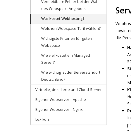
Vermeidbare Fehler bei der Wahl
Ser
des Webspace-Angebots
Was kostet Webhosting?
Webhost
Welchen Webspace-Tarif wählen?
sowie e
die Per
Wichtigste Kriterien für guten
Webspace
H
A
Wie viel kostet ein Managed
5
Server?
S
Wie wichtig ist der Serverstandort
u
Deutschland?
M
K
Virtuelle, dezidierte und Cloud-Server
H
Eigener Webserver – Apache
Se
Eigener Webserver – Nginx
R
In
Lexikon
pr