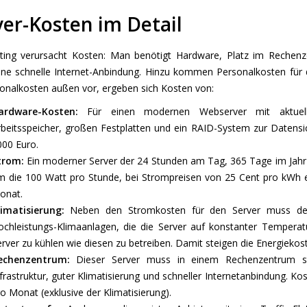
ver-Kosten im Detail
ing verursacht Kosten: Man benötigt Hardware, Platz im Rechenz
ine schnelle Internet-Anbindung. Hinzu kommen Personalkosten für
sonalkosten außen vor, ergeben sich Kosten von:
ardware-Kosten:
Für einen modernen Webserver mit aktuel
rbeitsspeicher, großen Festplatten und ein RAID-System zur Datensic
000 Euro.
trom:
Ein moderner Server der 24 Stunden am Tag, 365 Tage im Jahr 
m die 100 Watt pro Stunde, bei Strompreisen von 25 Cent pro kWh 
onat.
limatisierung:
Neben den Stromkosten für den Server muss der
ochleistungs-Klimaanlagen, die die Server auf konstanter Temperatu
rver zu kühlen wie diesen zu betreiben. Damit steigen die Energieko
echenzentrum:
Dieser Server muss in einem Rechenzentrum st
frastruktur, guter Klimatisierung und schneller Internetanbindung. Ko
o Monat (exklusive der Klimatisierung).