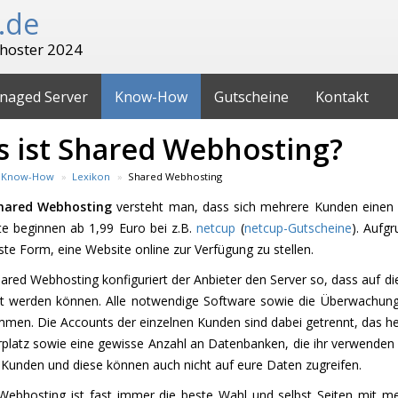
.de
hoster 2024
naged Server
Know-How
Gutscheine
Kontakt
 ist Shared Webhosting?
Know-How
Lexikon
Shared Webhosting
hared Webhosting
versteht man, dass sich mehrere Kunden einen 
e beginnen ab 1,99 Euro bei z.B.
netcup
(
netcup-Gutscheine
). Aufg
ste Form, eine Website online zur Verfügung zu stellen.
ared Webhosting konfiguriert der Anbieter den Server so, dass auf 
t werden können. Alle notwendige Software sowie die Überwachung
en. Die Accounts der einzelnen Kunden sind dabei getrennt, das heiß
platz sowie eine gewisse Anzahl an Datenbanken, die ihr verwenden kö
 Kunden und diese können auch nicht auf eure Daten zugreifen.
Webhosting ist fast immer die beste Wahl und selbst Seiten mit m