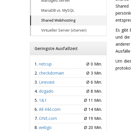
Managed Server
Shared 
MariaDB vs. MySQL
persönl
entsprec
Shared Webhosting
Es gibt
Virtueller Server (vServer)
und die
anderer
Geringste Ausfallzeit
Ausfälle
Um dies
netcup
Ø 0 Min.
protokol
checkdomain
Ø 3 Min.
Linevast
Ø 6 Min.
dogado
Ø 8 Min.
1&1
Ø 11 Min.
All-Inkl.com
Ø 14 Min.
ONE.com
Ø 19 Min.
webgo
Ø 20 Min.