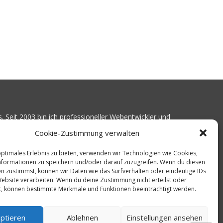
. Seit 2003 bin ich professioneller Webentwickler und
Kundenprojekte realisiert. Dabei musste ich
Cookie-Zustimmung verwalten
ist gutes Webhosting zu finden: Bei vielen Anbietern
Serverausfälle
oder über
langsame Ladezeiten
.
optimales Erlebnis zu bieten, verwenden wir Technologien wie Cookies,
formationen zu speichern und/oder darauf zuzugreifen. Wenn du diesen
16 angefangen, die bekanntesten Webhoster
n zustimmst, können wir Daten wie das Surfverhalten oder eindeutige IDs
en Erreichbarkeit und Ladezeit für eine typische
Website verarbeiten. Wenn du deine Zustimmung nicht erteilst oder
liebten CMS-System WordPress zu protokollieren.
t, können bestimmte Merkmale und Funktionen beeinträchtigt werden.
 ich diese Messungen kontinuierlich aus und gebe
n für den idealen Webhoster.
ptieren
Ablehnen
Einstellungen ansehen