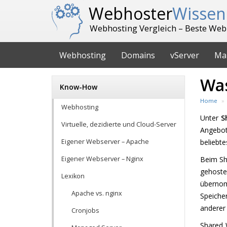
Webhoster
Wissen
Webhosting Vergleich – Beste Web
Webhosting
Domains
vServer
Ma
Was
Know-How
Home
Webhosting
Unter
S
Virtuelle, dezidierte und Cloud-Server
Angebot
Eigener Webserver – Apache
beliebte
Eigener Webserver – Nginx
Beim Sh
gehoste
Lexikon
übernomm
Apache vs. nginx
Speicher
anderer
Cronjobs
Shared 