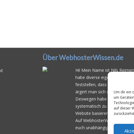
Über WebhosterWissen.de
Hi! Mein Name ist Nils Reimers
kt
habe diverse eigene Web- und 
feststellen, dass es schwierig 
ärgert man sich über
häufige 
Um dir ein 
um Gerätein
Deswegen habe ich im Mai 20
Technologie
systematisch zu testen und der
auf dieser 
Website basierend auf dem be
zurückziehs
Auf WebhosterWissen.de werte
euch unabhängige Empfehlunge
Akze