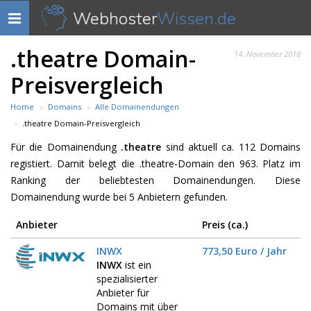
Webhoster
Wissen.de
Navigation
anzeigen
.theatre Domain-
14. November 2018
Preisvergleich
Home
Domains
Alle Domainendungen
.theatre Domain-Preisvergleich
Für die Domainendung
.theatre
sind aktuell ca. 112 Domains
registiert. Damit belegt die .theatre-Domain den 963. Platz im
Ranking der beliebtesten Domainendungen. Diese
Domainendung wurde bei 5 Anbietern gefunden.
Anbieter
Preis (ca.)
INWX
773,50 Euro / Jahr
INWX
ist ein
spezialisierter
Anbieter für
Domains mit über