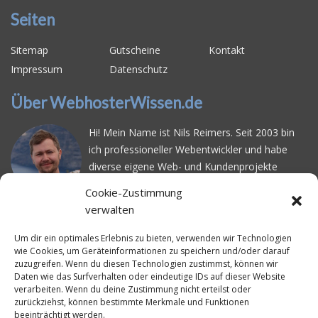
Seiten
Sitemap
Gutscheine
Kontakt
Impressum
Datenschutz
Über WebhosterWissen.de
Hi! Mein Name ist Nils Reimers. Seit 2003 bin
ich professioneller Webentwickler und habe
diverse eigene Web- und Kundenprojekte
realisiert. Dabei musste ich feststellen, dass es
Cookie-Zustimmung
schwierig ist gutes Webhosting zu finden: Bei
verwalten
vielen Anbietern ärgert man sich über
häufige
Serverausfälle
oder über
langsame
Um dir ein optimales Erlebnis zu bieten, verwenden wir Technologien
wie Cookies, um Geräteinformationen zu speichern und/oder darauf
Ladezeiten
. Deswegen habe ich im Mai 2016
zuzugreifen. Wenn du diesen Technologien zustimmst, können wir
angefangen, die bekanntesten Webhoster
Daten wie das Surfverhalten oder eindeutige IDs auf dieser Website
systematisch zu testen und deren
verarbeiten. Wenn du deine Zustimmung nicht erteilst oder
zurückziehst, können bestimmte Merkmale und Funktionen
Erreichbarkeit und Ladezeit für eine typische
beeinträchtigt werden.