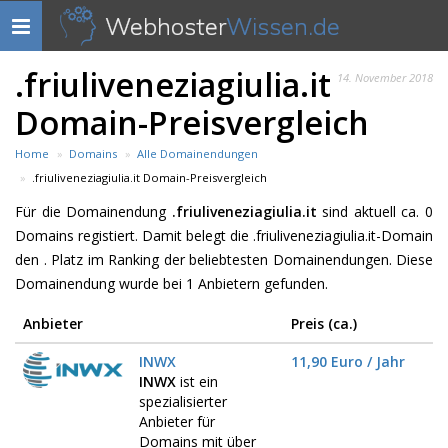
Webhoster
Wissen.de
Navigation
anzeigen
.friuliveneziagiulia.it
14. November 2018
Domain-Preisvergleich
Home
Domains
Alle Domainendungen
.friuliveneziagiulia.it Domain-Preisvergleich
Für die Domainendung
.friuliveneziagiulia.it
sind aktuell ca. 0
Domains registiert. Damit belegt die .friuliveneziagiulia.it-Domain
den . Platz im Ranking der beliebtesten Domainendungen. Diese
Domainendung wurde bei 1 Anbietern gefunden.
Anbieter
Preis (ca.)
INWX
11,90 Euro / Jahr
INWX
ist ein
spezialisierter
Anbieter für
Domains mit über