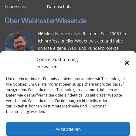
Impressum
Datenschutz
Über WebhosterWissen.de
Hi! Mein Name ist Nils Reimers. Seit 2003 bin
ich professioneller Webentwickler und habe
diverse eigene Web- und Kundenprojekte
realisiert. Dabei musste ich feststellen, dass es
Cookie-Zustimmung
schwierig ist gutes Webhosting zu finden: Bei
verwalten
vielen Anbietern ärgert man sich über
häufige
Serverausfälle
oder über
langsame
Um dir ein optimales Erlebnis zu bieten, verwenden wir Technologien
wie Cookies, um Geräteinformationen zu speichern und/oder darauf
Ladezeiten
. Deswegen habe ich im Mai 2016
zuzugreifen. Wenn du diesen Technologien zustimmst, können wir
angefangen, die bekanntesten Webhoster
Daten wie das Surfverhalten oder eindeutige IDs auf dieser Website
systematisch zu testen und deren
verarbeiten. Wenn du deine Zustimmung nicht erteilst oder
zurückziehst, können bestimmte Merkmale und Funktionen
Erreichbarkeit und Ladezeit für eine typische
beeinträchtigt werden.
Website basierend auf dem beliebten CMS-
System WordPress zu protokollieren. Auf
WebhosterWissen.de werte ich diese
Akzeptieren
Messungen kontinuierlich aus und gebe euch