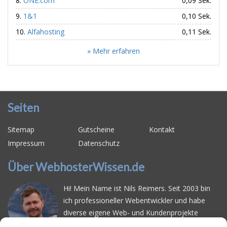
ONE.com
0,09 Sek.
1&1
0,10 Sek.
Alfahosting
0,11 Sek.
» Mehr erfahren
Seiten
Sitemap
Gutscheine
Kontakt
Impressum
Datenschutz
Über WebhosterWissen.de
Hi! Mein Name ist Nils Reimers. Seit 2003 bin
ich professioneller Webentwickler und habe
diverse eigene Web- und Kundenprojekte
realisiert. Dabei musste ich feststellen, dass es