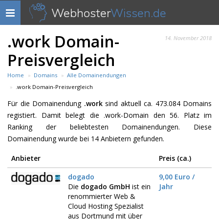
Webhoster
Wissen.de
Navigation
anzeigen
.work Domain-
14. November 2018
Preisvergleich
Home
Domains
Alle Domainendungen
.work Domain-Preisvergleich
Für die Domainendung
.work
sind aktuell ca. 473.084 Domains
registiert. Damit belegt die .work-Domain den 56. Platz im
Ranking der beliebtesten Domainendungen. Diese
Domainendung wurde bei 14 Anbietern gefunden.
Anbieter
Preis (ca.)
dogado
9,00 Euro /
Die
dogado GmbH
ist ein
Jahr
renommierter Web &
Cloud Hosting Spezialist
aus Dortmund mit über