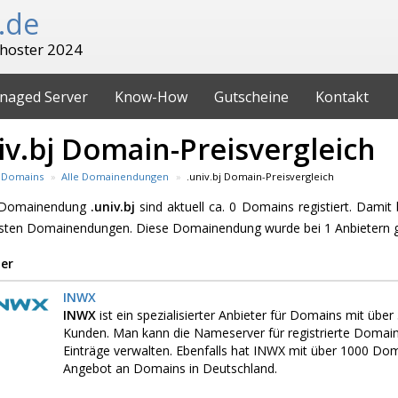
.de
hoster 2024
naged Server
Know-How
Gutscheine
Kontakt
iv.bj Domain-Preisvergleich
Domains
Alle Domainendungen
.univ.bj Domain-Preisvergleich
e Domainendung
.univ.bj
sind aktuell ca. 0 Domains registiert. Damit 
esten Domainendungen. Diese Domainendung wurde bei 1 Anbietern 
er
INWX
INWX
ist ein spezialisierter Anbieter für Domains mit üb
Kunden. Man kann die Nameserver für registrierte Domai
Einträge verwalten. Ebenfalls hat INWX mit über 1000 D
Angebot an Domains in Deutschland.