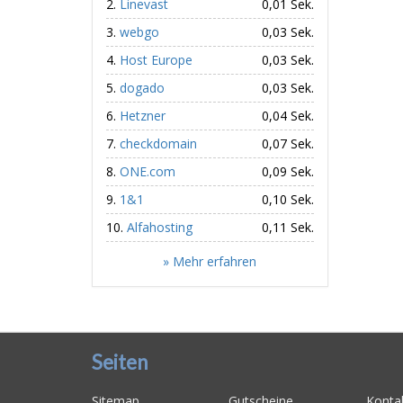
Linevast
0,01 Sek.
webgo
0,03 Sek.
Host Europe
0,03 Sek.
dogado
0,03 Sek.
Hetzner
0,04 Sek.
checkdomain
0,07 Sek.
ONE.com
0,09 Sek.
1&1
0,10 Sek.
Alfahosting
0,11 Sek.
» Mehr erfahren
Seiten
Sitemap
Gutscheine
Konta