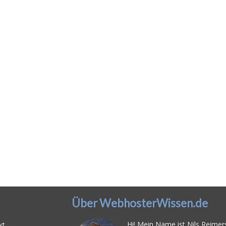
Über WebhosterWissen.de
Hi! Mein Name ist Nils Reimers
kt