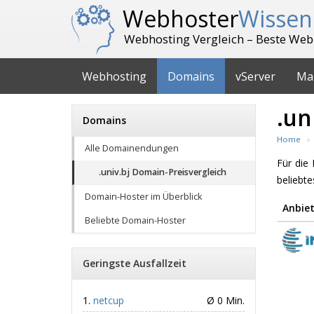
Webhoster
Wissen
Webhosting Vergleich – Beste Web
Webhosting
Domains
vServer
Ma
.un
Domains
Home
Alle Domainendungen
Für di
.univ.bj Domain-Preisvergleich
beliebt
Domain-Hoster im Überblick
Anbiet
Beliebte Domain-Hoster
Geringste Ausfallzeit
netcup
Ø 0 Min.