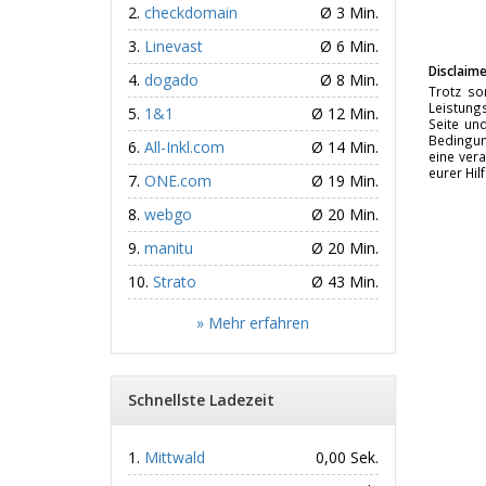
checkdomain
Ø 3 Min.
Linevast
Ø 6 Min.
Disclaime
dogado
Ø 8 Min.
Trotz so
Leistungs
1&1
Ø 12 Min.
Seite un
Bedingun
All-Inkl.com
Ø 14 Min.
eine vera
eurer Hil
ONE.com
Ø 19 Min.
webgo
Ø 20 Min.
manitu
Ø 20 Min.
Strato
Ø 43 Min.
» Mehr erfahren
Schnellste Ladezeit
Mittwald
0,00 Sek.