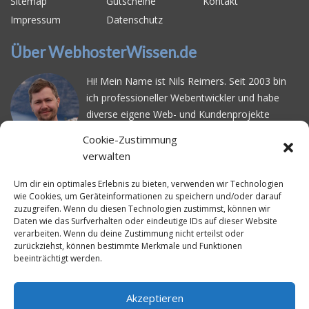
Sitemap
Gutscheine
Kontakt
Impressum
Datenschutz
Über WebhosterWissen.de
Hi! Mein Name ist Nils Reimers. Seit 2003 bin
ich professioneller Webentwickler und habe
diverse eigene Web- und Kundenprojekte
realisiert. Dabei musste ich feststellen, dass es
Cookie-Zustimmung
schwierig ist gutes Webhosting zu finden: Bei
verwalten
vielen Anbietern ärgert man sich über
häufige
Serverausfälle
oder über
langsame
Um dir ein optimales Erlebnis zu bieten, verwenden wir Technologien
wie Cookies, um Geräteinformationen zu speichern und/oder darauf
Ladezeiten
. Deswegen habe ich im Mai 2016
zuzugreifen. Wenn du diesen Technologien zustimmst, können wir
angefangen, die bekanntesten Webhoster
Daten wie das Surfverhalten oder eindeutige IDs auf dieser Website
systematisch zu testen und deren
verarbeiten. Wenn du deine Zustimmung nicht erteilst oder
zurückziehst, können bestimmte Merkmale und Funktionen
Erreichbarkeit und Ladezeit für eine typische
beeinträchtigt werden.
Website basierend auf dem beliebten CMS-
System WordPress zu protokollieren. Auf
WebhosterWissen.de werte ich diese
Akzeptieren