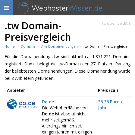
Webhoster
Wissen.de
Navigation
anzeigen
.tw Domain-
14. November 2018
Preisvergleich
Home
Domains
Alle Domainendungen
.tw Domain-Preisvergleich
Für die Domainendung
.tw
sind aktuell ca. 1.871.221 Domains
registiert. Damit belegt die .tw-Domain den 27. Platz im Ranking
der beliebtesten Domainendungen. Diese Domainendung wurde
bei 8 Anbietern gefunden.
Anbieter
Preis (ca.)
Do.de
36,36 Euro /
Die Weboberfläche von
Jahr
Do.de
ist absolut nicht
mehr zeitgemäß.
Allerdings bin ich seit
einigen Jahren mit einigen