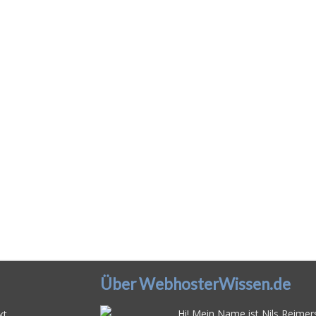
Über WebhosterWissen.de
Hi! Mein Name ist Nils Reimers
kt