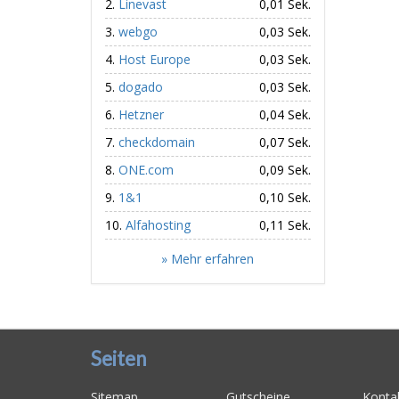
Linevast
0,01 Sek.
webgo
0,03 Sek.
Host Europe
0,03 Sek.
dogado
0,03 Sek.
Hetzner
0,04 Sek.
checkdomain
0,07 Sek.
ONE.com
0,09 Sek.
1&1
0,10 Sek.
Alfahosting
0,11 Sek.
» Mehr erfahren
Seiten
Sitemap
Gutscheine
Konta