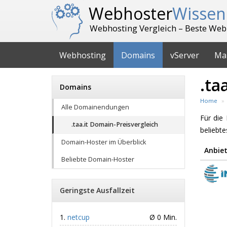
Webhoster
Wissen
Webhosting Vergleich – Beste Web
Webhosting
Domains
vServer
Ma
.ta
Domains
Home
Alle Domainendungen
Für di
.taa.it Domain-Preisvergleich
beliebt
Domain-Hoster im Überblick
Anbiet
Beliebte Domain-Hoster
Geringste Ausfallzeit
netcup
Ø 0 Min.