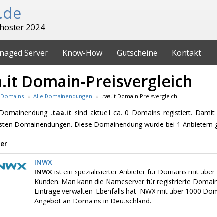
.de
hoster 2024
naged Server
Know-How
Gutscheine
Kontakt
a.it Domain-Preisvergleich
Domains
Alle Domainendungen
.taa.it Domain-Preisvergleich
e Domainendung
.taa.it
sind aktuell ca. 0 Domains registiert. Damit 
esten Domainendungen. Diese Domainendung wurde bei 1 Anbietern 
er
INWX
INWX
ist ein spezialisierter Anbieter für Domains mit üb
Kunden. Man kann die Nameserver für registrierte Domai
Einträge verwalten. Ebenfalls hat INWX mit über 1000 D
Angebot an Domains in Deutschland.