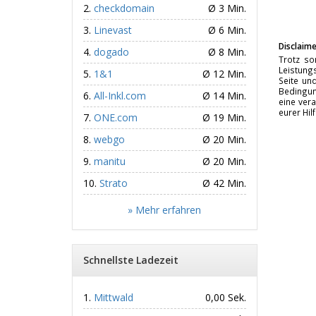
checkdomain
Ø 3 Min.
Linevast
Ø 6 Min.
Disclaime
dogado
Ø 8 Min.
Trotz so
Leistungs
1&1
Ø 12 Min.
Seite un
Bedingun
All-Inkl.com
Ø 14 Min.
eine vera
eurer Hil
ONE.com
Ø 19 Min.
webgo
Ø 20 Min.
manitu
Ø 20 Min.
Strato
Ø 42 Min.
» Mehr erfahren
Schnellste Ladezeit
Mittwald
0,00 Sek.