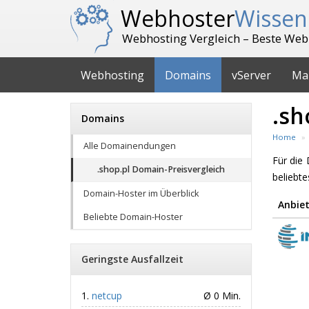
Webhoster
Wissen
Webhosting Vergleich – Beste Web
Webhosting
Domains
vServer
Ma
.sh
Domains
Home
Alle Domainendungen
Für di
.shop.pl Domain-Preisvergleich
beliebt
Domain-Hoster im Überblick
Anbiet
Beliebte Domain-Hoster
Geringste Ausfallzeit
netcup
Ø 0 Min.