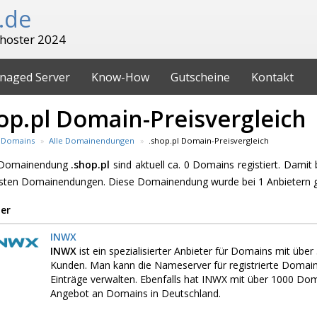
.de
hoster 2024
naged Server
Know-How
Gutscheine
Kontakt
op.pl Domain-Preisvergleich
Domains
Alle Domainendungen
.shop.pl Domain-Preisvergleich
e Domainendung
.shop.pl
sind aktuell ca. 0 Domains registiert. Damit
esten Domainendungen. Diese Domainendung wurde bei 1 Anbietern 
er
INWX
INWX
ist ein spezialisierter Anbieter für Domains mit üb
Kunden. Man kann die Nameserver für registrierte Domai
Einträge verwalten. Ebenfalls hat INWX mit über 1000 D
Angebot an Domains in Deutschland.