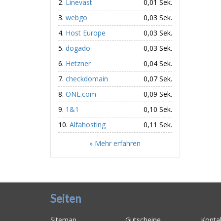
Linevast
0,01 Sek.
webgo
0,03 Sek.
Host Europe
0,03 Sek.
dogado
0,03 Sek.
Hetzner
0,04 Sek.
checkdomain
0,07 Sek.
ONE.com
0,09 Sek.
1&1
0,10 Sek.
Alfahosting
0,11 Sek.
» Mehr erfahren
Seiten
Sitemap
Gutscheine
Konta