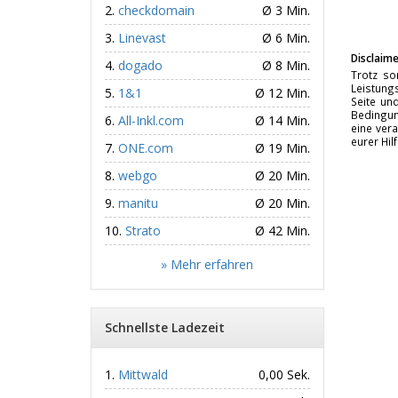
checkdomain
Ø 3 Min.
Linevast
Ø 6 Min.
Disclaime
dogado
Ø 8 Min.
Trotz so
Leistungs
1&1
Ø 12 Min.
Seite un
Bedingun
All-Inkl.com
Ø 14 Min.
eine vera
eurer Hil
ONE.com
Ø 19 Min.
webgo
Ø 20 Min.
manitu
Ø 20 Min.
Strato
Ø 42 Min.
» Mehr erfahren
Schnellste Ladezeit
Mittwald
0,00 Sek.