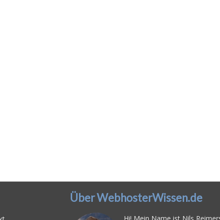
Über WebhosterWissen.de
Hi! Mein Name ist Nils Reimers
kt