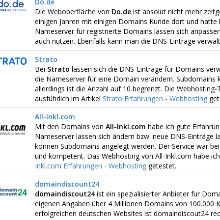
Do.de
Die Weboberfläche von
Do.de
ist absolut nicht mehr zeitg
einigen Jahren mit einigen Domains Kunde dort und hatte 
Nameserver für registrierte Domains lassen sich anpasse
auch nutzen. Ebenfalls kann man die DNS-Einträge verwalt
Strato
Bei
Strato
lassen sich die DNS-Einträge für Domains ver
die Nameserver für eine Domain verändern. Subdomains 
allerdings ist die Anzahl auf 10 begrenzt. Die Webhosting-
ausführlich im Artikel
Strato Erfahrungen - Webhosting
get
All-Inkl.com
Mit den Domains von
All-Inkl.com
habe ich gute Erfahru
Nameserver lassen sich ändern bzw. neue DNS-Einträge las
können Subdomains angelegt werden. Der Service war bei 
und kompetent. Das Webhosting von All-Inkl.com habe ich 
Inkl.com Erfahrungen - Webhosting
getestet.
domaindiscount24
domaindiscout24
ist ein spezialisierter Anbieter für Do
eigenen Angaben über 4 Millionen Domains von 100.000 K
erfolgreichen deutschen Websites ist domaindiscout24 rech