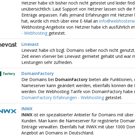
Hetzner habe ich bisher noch nicht getestet und leider find
unübersichtlich. Laut Support von Hetzner lassen sich di
Einträge anpassen. Falls jemand Erfahrungen mit Hetzner 
hat, würde ich mich über eine E-Mail an
info@webhosterwi
Webhosting-Angebote von Hetzner habe ich ausführlich im
- Webhosting
getestet.
Linevast
Linevast habe ich bzgl. Domains selber noch nicht genutzt.
Zeit einen vServer bei Linevast gemietet gehabt und war 
Leistungen sehr zufrieden.
DomainFactory
Die Domains bei
DomainFactory
bieten alle Funktionen, 
Nameserver kann geändert werden, ebenfalls können die 
werden. Die Webhosting-Tarife von DomainFactory habe ich
DomainFactory Erfahrungen - Webhosting
getestet.
INWX
INWX
ist ein spezialisierter Anbieter für Domains mit üb
Kunden. Man kann die Nameserver für registrierte Domai
Einträge verwalten. Ebenfalls hat INWX mit über 1000 D
Angebot an Domains in Deutschland.