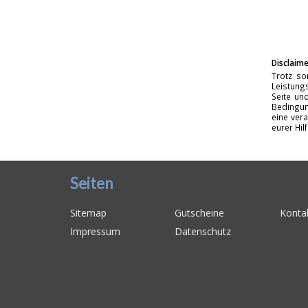
Disclaime
Trotz so
Leistungs
Seite un
Bedingun
eine vera
eurer Hil
Seiten
Sitemap
Gutscheine
Konta
Impressum
Datenschutz