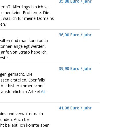
35,88 Euro / Jahr
emäß. Allerdings bin ich seit
bisher keine Probleme. Die
n, was ich für meine Domains
en.
36,00 Euro / Jahr
walten und man kann auch
können angelegt werden,
Tarife von Strato habe ich
estet.
39,90 Euro / Jahr
ngen gemacht. Die
sen erstellen. Ebenfalls
mir bisher immer schnell
ausführlich im Artikel
All-
41,98 Euro / Jahr
mains und verwaltet nach
unden. Auch bei
t beliebt. Ich konnte aber