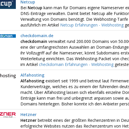
Netcup
Bei
Netcup
kann man für Domains eigene Nameserver ein
DNS-Einträge verwalten. Damit bietet Netcup alle Funktion
Verwaltung von Domains benötigt. Die Webhosting-Tarife
ausführlich im Artikel
Netcup Erfahrungen - Webhosting
ge
checkdomain.de
checkdomain
verwaltet rund 200.000 Domains von 50.00
eine der umfangreichsten Auswahlen an Domain-Endungen
ihr Vollzugriff auf die Nameserver, könnt Subdomains erste
Weiterleitung einrichten. Das Webhosting-Packet von chec
im Artikel
checkdomain Erfahrungen - Webhosting
getestet
Alfahosting
Alfahosting
existiert seit 1999 und betreut laut Firmenwe
Kundenverträge, welches es zu einem der führenden deu
macht. Über Alfahosting lassen sich ebenfalls einzelne Do
Einträge kann man frei und unbegrenzt anpassen sowie a
Domains hinterlegen. Bisher konnte ich den Anbieter persö
Hetzner
Hetzner
betreibt eines der größten Rechenzentren in Deut
erfolgreiche Websites nutzen das Rechenzentrum von Het