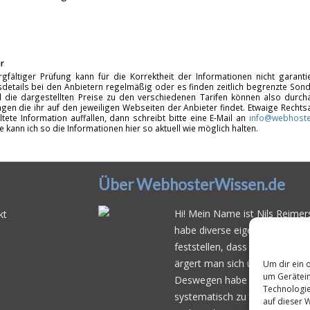
r
rgfältiger Prüfung kann für die Korrektheit der Informationen nicht garan
details bei den Anbietern regelmäßig oder es finden zeitlich begrenzte Sonde
d die dargestellten Preise zu den verschiedenen Tarifen können also durcha
gen die ihr auf den jeweiligen Webseiten der Anbieter findet. Etwaige Rechts
ltete Information auffallen, dann schreibt bitte eine E-Mail an
info@webhoste
fe kann ich so die Informationen hier so aktuell wie möglich halten.
Über WebhosterWissen.de
Hi! Mein Name ist Nils Reimers
kt
habe diverse eigene Web- und 
feststellen, dass es schwierig 
ärgert man sich über
häufige 
Um dir ein 
um Gerätein
Deswegen habe ich im Mai 20
Technologie
systematisch zu testen und der
auf dieser 