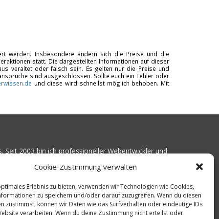
tiert werden. Insbesondere ändern sich die Preise und die
raktionen statt. Die dargestellten Informationen auf dieser
us veraltet oder falsch sein. Es gelten nur die Preise und
ansprüche sind ausgeschlossen. Sollte euch ein Fehler oder
rwissen.de
und diese wird schnellst möglich behoben. Mit
. Seit 2003 bin ich professioneller Webentwickler und
Kundenprojekte realisiert. Dabei musste ich
Cookie-Zustimmung verwalten
ist gutes Webhosting zu finden: Bei vielen Anbietern
Serverausfälle
oder über
langsame Ladezeiten
.
optimales Erlebnis zu bieten, verwenden wir Technologien wie Cookies,
formationen zu speichern und/oder darauf zuzugreifen. Wenn du diesen
16 angefangen, die bekanntesten Webhoster
n zustimmst, können wir Daten wie das Surfverhalten oder eindeutige IDs
en Erreichbarkeit und Ladezeit für eine typische
Website verarbeiten. Wenn du deine Zustimmung nicht erteilst oder