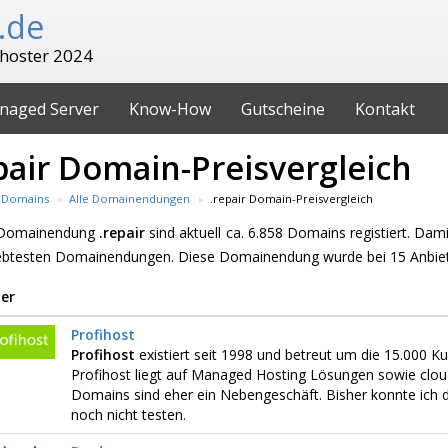
.de
hoster 2024
naged Server
Know-How
Gutscheine
Kontakt
pair Domain-Preisvergleich
Domains
Alle Domainendungen
.repair Domain-Preisvergleich
 Domainendung
.repair
sind aktuell ca. 6.858 Domains registiert. Dam
iebtesten Domainendungen. Diese Domainendung wurde bei 15 Anbiet
er
Profihost
Profihost
existiert seit 1998 und betreut um die 15.000 
Profihost liegt auf Managed Hosting Lösungen sowie clou
Domains sind eher ein Nebengeschäft. Bisher konnte ich d
noch nicht testen.