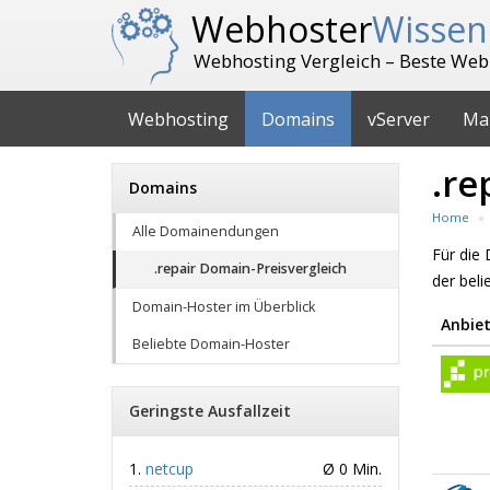
Webhoster
Wissen
Webhosting Vergleich – Beste Web
Webhosting
Domains
vServer
Ma
.re
Domains
Home
Alle Domainendungen
Für die
.repair Domain-Preisvergleich
der bel
Domain-Hoster im Überblick
Anbiet
Beliebte Domain-Hoster
Geringste Ausfallzeit
netcup
Ø 0 Min.