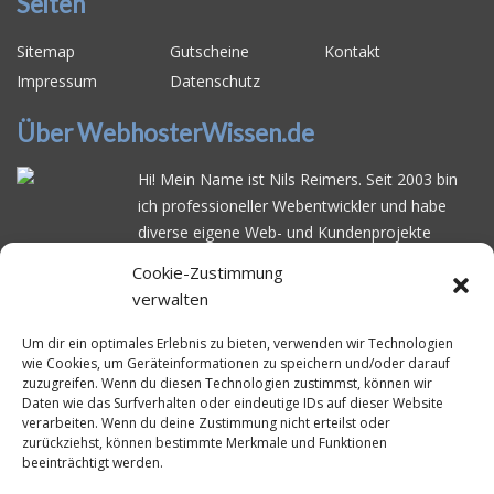
Seiten
Sitemap
Gutscheine
Kontakt
Impressum
Datenschutz
Über WebhosterWissen.de
Hi! Mein Name ist Nils Reimers. Seit 2003 bin
ich professioneller Webentwickler und habe
diverse eigene Web- und Kundenprojekte
realisiert. Dabei musste ich feststellen, dass es
Cookie-Zustimmung
schwierig ist gutes Webhosting zu finden: Bei
verwalten
vielen Anbietern ärgert man sich über
häufige
Serverausfälle
oder über
langsame
Um dir ein optimales Erlebnis zu bieten, verwenden wir Technologien
wie Cookies, um Geräteinformationen zu speichern und/oder darauf
Ladezeiten
. Deswegen habe ich im Mai 2016
zuzugreifen. Wenn du diesen Technologien zustimmst, können wir
angefangen, die bekanntesten Webhoster
Daten wie das Surfverhalten oder eindeutige IDs auf dieser Website
systematisch zu testen und deren
verarbeiten. Wenn du deine Zustimmung nicht erteilst oder
zurückziehst, können bestimmte Merkmale und Funktionen
Erreichbarkeit und Ladezeit für eine typische
beeinträchtigt werden.
Website basierend auf dem beliebten CMS-