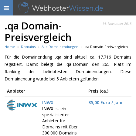
Webhoster
Wissen.de
Navigation
anzeigen
.qa Domain-
14. November 2018
Preisvergleich
Home
Domains
Alle Domainendungen
.qa Domain-Preisvergleich
Für die Domainendung
.qa
sind aktuell ca. 17.716 Domains
registiert. Damit belegt die .qa-Domain den 265. Platz im
Ranking der beliebtesten Domainendungen. Diese
Domainendung wurde bei 5 Anbietern gefunden.
Anbieter
Preis (ca.)
INWX
35,00 Euro / Jahr
INWX
ist ein
spezialisierter
Anbieter für
Domains mit über
300.000 Domains