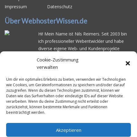
Impressum
Datenschutz
Über WebhosterWissen.de
Hi! Mein Name ist Nils Reimers. Seit 2003 bin
ich professioneller Webentwickler und habe
diverse eigene Web- und Kundenprojekte
realisiert. Dabei musste ich feststellen, dass es
Cookie-Zustimmung
schwierig ist gutes Webhosting zu finden: Bei
verwalten
vielen Anbietern ärgert man sich über
häufige
Serverausfälle
oder über
langsame
Um dir ein optimales Erlebnis zu bieten, verwenden wir Technologien
wie Cookies, um Geräteinformationen zu speichern und/oder darauf
Ladezeiten
. Deswegen habe ich im Mai 2016
zuzugreifen. Wenn du diesen Technologien zustimmst, können wir
angefangen, die bekanntesten Webhoster
Daten wie das Surfverhalten oder eindeutige IDs auf dieser Website
systematisch zu testen und deren
verarbeiten. Wenn du deine Zustimmung nicht erteilst oder
zurückziehst, können bestimmte Merkmale und Funktionen
Erreichbarkeit und Ladezeit für eine typische
beeinträchtigt werden.
Website basierend auf dem beliebten CMS-
System WordPress zu protokollieren. Auf
WebhosterWissen.de werte ich diese
Akzeptieren
Messungen kontinuierlich aus und gebe euch