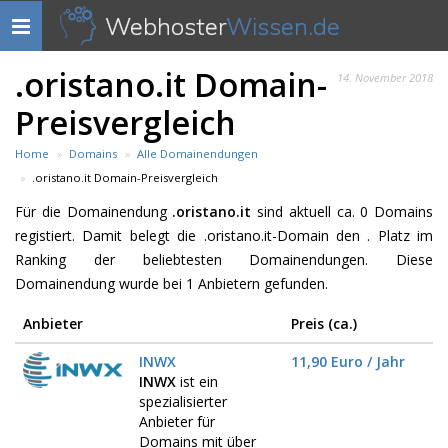
Webhoster
Wissen.de
Navigation
anzeigen
.oristano.it Domain-
14. November 2018
Preisvergleich
Home
Domains
Alle Domainendungen
.oristano.it Domain-Preisvergleich
Für die Domainendung
.oristano.it
sind aktuell ca. 0 Domains
registiert. Damit belegt die .oristano.it-Domain den . Platz im
Ranking der beliebtesten Domainendungen. Diese
Domainendung wurde bei 1 Anbietern gefunden.
Anbieter
Preis (ca.)
INWX
11,90 Euro / Jahr
INWX
ist ein
spezialisierter
Anbieter für
Domains mit über