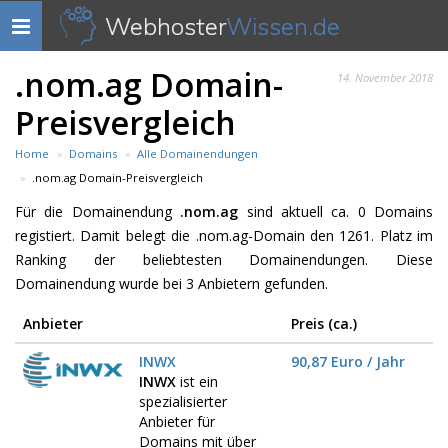
Webhoster
Wissen.de
Navigation
anzeigen
.nom.ag Domain-
14. November 2018
Preisvergleich
Home
Domains
Alle Domainendungen
.nom.ag Domain-Preisvergleich
Für die Domainendung
.nom.ag
sind aktuell ca. 0 Domains
registiert. Damit belegt die .nom.ag-Domain den 1261. Platz im
Ranking der beliebtesten Domainendungen. Diese
Domainendung wurde bei 3 Anbietern gefunden.
Anbieter
Preis (ca.)
INWX
90,87 Euro / Jahr
INWX
ist ein
spezialisierter
Anbieter für
Domains mit über