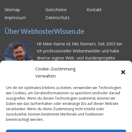
Sitemap
Gutscheine
Kontakt
Impressum
Datenschutz
Über WebhosterWissen.de
Hi! Mein Name ist Nils Reimers. Seit 2003 bin
ich professioneller Webentwickler und habe
diverse eigene Web- und Kundenprojekte
realisiert. Dabei musste ich feststellen, dass es
Cookie-Zustimmung
schwierig ist gutes Webhosting zu finden: Bei
verwalten
vielen Anbietern ärgert man sich über
häufige
Serverausfälle
oder über
langsame
Um dir ein optimales Erlebnis zu bieten, verwenden wir Technologien
wie Cookies, um Geräteinformationen zu speichern und/oder darauf
Ladezeiten
. Deswegen habe ich im Mai 2016
zuzugreifen. Wenn du diesen Technologien zustimmst, können wir
angefangen, die bekanntesten Webhoster
Daten wie das Surfverhalten oder eindeutige IDs auf dieser Website
systematisch zu testen und deren
verarbeiten. Wenn du deine Zustimmung nicht erteilst oder
zurückziehst, können bestimmte Merkmale und Funktionen
Erreichbarkeit und Ladezeit für eine typische
beeinträchtigt werden.
Website basierend auf dem beliebten CMS-
System WordPress zu protokollieren. Auf