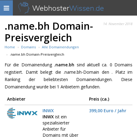
Webhoster
Wissen.de
Navigation
anzeigen
.name.bh Domain-
14. November 2018
Preisvergleich
Home
Domains
Alle Domainendungen
.name.bh Domain-Preisvergleich
Für die Domainendung
.name.bh
sind aktuell ca. 0 Domains
registiert. Damit belegt die .name.bh-Domain den . Platz im
Ranking der beliebtesten Domainendungen. Diese
Domainendung wurde bei 1 Anbietern gefunden.
Anbieter
Preis (ca.)
INWX
399,00 Euro / Jahr
INWX
ist ein
spezialisierter
Anbieter für
Domains mit über