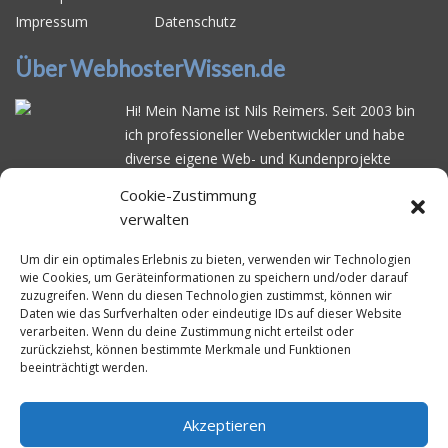
Impressum
Datenschutz
Über WebhosterWissen.de
Hi! Mein Name ist Nils Reimers. Seit 2003 bin
ich professioneller Webentwickler und habe
diverse eigene Web- und Kundenprojekte
realisiert. Dabei musste ich feststellen, dass es
Cookie-Zustimmung
schwierig ist gutes Webhosting zu finden: Bei
verwalten
vielen Anbietern ärgert man sich über
häufige
Serverausfälle
oder über
langsame
Um dir ein optimales Erlebnis zu bieten, verwenden wir Technologien
wie Cookies, um Geräteinformationen zu speichern und/oder darauf
Ladezeiten
. Deswegen habe ich im Mai 2016
zuzugreifen. Wenn du diesen Technologien zustimmst, können wir
angefangen, die bekanntesten Webhoster
Daten wie das Surfverhalten oder eindeutige IDs auf dieser Website
systematisch zu testen und deren
verarbeiten. Wenn du deine Zustimmung nicht erteilst oder
zurückziehst, können bestimmte Merkmale und Funktionen
Erreichbarkeit und Ladezeit für eine typische
beeinträchtigt werden.
Website basierend auf dem beliebten CMS-
System WordPress zu protokollieren. Auf
WebhosterWissen.de werte ich diese
Akzeptieren
Messungen kontinuierlich aus und gebe euch