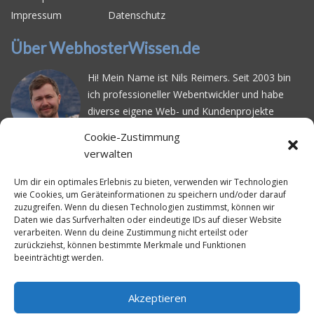
Impressum
Datenschutz
Über WebhosterWissen.de
Hi! Mein Name ist Nils Reimers. Seit 2003 bin
ich professioneller Webentwickler und habe
diverse eigene Web- und Kundenprojekte
realisiert. Dabei musste ich feststellen, dass es
Cookie-Zustimmung
schwierig ist gutes Webhosting zu finden: Bei
verwalten
vielen Anbietern ärgert man sich über
häufige
Serverausfälle
oder über
langsame
Um dir ein optimales Erlebnis zu bieten, verwenden wir Technologien
wie Cookies, um Geräteinformationen zu speichern und/oder darauf
Ladezeiten
. Deswegen habe ich im Mai 2016
zuzugreifen. Wenn du diesen Technologien zustimmst, können wir
angefangen, die bekanntesten Webhoster
Daten wie das Surfverhalten oder eindeutige IDs auf dieser Website
systematisch zu testen und deren
verarbeiten. Wenn du deine Zustimmung nicht erteilst oder
zurückziehst, können bestimmte Merkmale und Funktionen
Erreichbarkeit und Ladezeit für eine typische
beeinträchtigt werden.
Website basierend auf dem beliebten CMS-
System WordPress zu protokollieren. Auf
WebhosterWissen.de werte ich diese
Akzeptieren
Messungen kontinuierlich aus und gebe euch