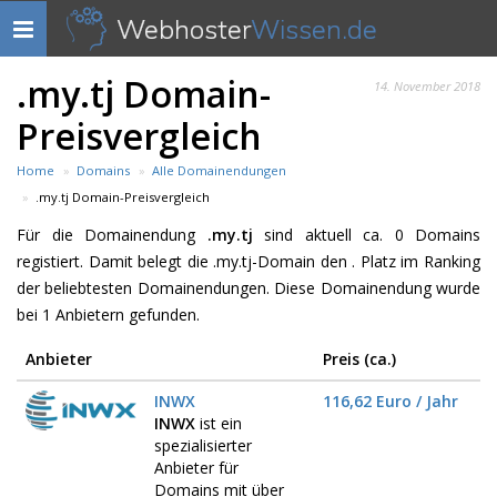
Webhoster
Wissen.de
Navigation
anzeigen
.my.tj Domain-
14. November 2018
Preisvergleich
Home
Domains
Alle Domainendungen
.my.tj Domain-Preisvergleich
Für die Domainendung
.my.tj
sind aktuell ca. 0 Domains
registiert. Damit belegt die .my.tj-Domain den . Platz im Ranking
der beliebtesten Domainendungen. Diese Domainendung wurde
bei 1 Anbietern gefunden.
Anbieter
Preis (ca.)
INWX
116,62 Euro / Jahr
INWX
ist ein
spezialisierter
Anbieter für
Domains mit über