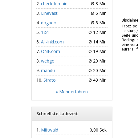
checkdomain
Ø 3 Min.
Linevast
Ø 6 Min.
Disclaime
dogado
Ø 8 Min.
Trotz so
Leistungs
1&1
Ø 12 Min.
Seite un
Bedingun
All-Inkl.com
Ø 14 Min.
eine vera
eurer Hil
ONE.com
Ø 19 Min.
webgo
Ø 20 Min.
manitu
Ø 20 Min.
Strato
Ø 43 Min.
» Mehr erfahren
Schnellste Ladezeit
Mittwald
0,00 Sek.