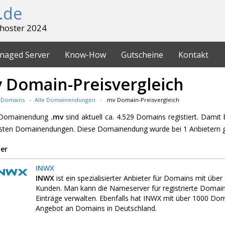
.de
hoster 2024
naged Server
Know-How
Gutscheine
Kontakt
 Domain-Preisvergleich
Domains
Alle Domainendungen
.mv Domain-Preisvergleich
e Domainendung
.mv
sind aktuell ca. 4.529 Domains registiert. Damit
esten Domainendungen. Diese Domainendung wurde bei 1 Anbietern 
er
INWX
INWX
ist ein spezialisierter Anbieter für Domains mit üb
Kunden. Man kann die Nameserver für registrierte Domai
Einträge verwalten. Ebenfalls hat INWX mit über 1000 D
Angebot an Domains in Deutschland.