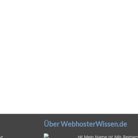
Über WebhosterWissen.de
Hi! Mein Name ist Nils Reimers
kt