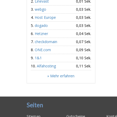
Linevast
0,01 Sek.
webgo
0,03 Sek.
Host Europe
0,03 Sek.
dogado
0,03 Sek.
Hetzner
0,04 Sek.
checkdomain
0,07 Sek.
ONE.com
0,09 Sek.
1&1
0,10 Sek.
Alfahosting
0,11 Sek.
» Mehr erfahren
Seiten
Sitemap
Gutscheine
Konta