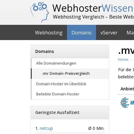
Webhoster
Wissen
Webhosting Vergleich – Beste Web
Webhosting
Domains
vServer
Ma
.mv
Domains
Home
Alle Domainendungen
Für di
.mv Domain-Preisvergleich
beliebt
Domain-Hoster im Überblick
Anbiet
Beliebte Domain-Hoster
Geringste Ausfallzeit
netcup
Ø 0 Min.