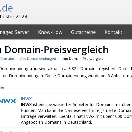
.de
hoster 2024
naged Server
Know-How
Gutscheine
Kontakt
 Domain-Preisvergleich
Domains
Alle Domainendungen
.mu Domain-Preisvergleich
e Domainendung
.mu
sind aktuell ca. 8.824 Domains registiert. Damit
esten Domainendungen. Diese Domainendung wurde bei 6 Anbietern 
er
INWX
INWX
ist ein spezialisierter Anbieter für Domains mit üb
Kunden. Man kann die Nameserver für registrierte Domai
Einträge verwalten. Ebenfalls hat INWX mit über 1000 D
Angebot an Domains in Deutschland.