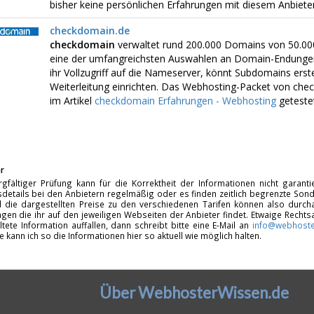
bisher keine persönlichen Erfahrungen mit diesem Anbiet
checkdomain.de
checkdomain
verwaltet rund 200.000 Domains von 50.00
eine der umfangreichsten Auswahlen an Domain-Endungen
ihr Vollzugriff auf die Nameserver, könnt Subdomains erste
Weiterleitung einrichten. Das Webhosting-Packet von chec
im Artikel
checkdomain Erfahrungen - Webhosting
getestet
r
rgfältiger Prüfung kann für die Korrektheit der Informationen nicht garan
details bei den Anbietern regelmäßig oder es finden zeitlich begrenzte Sonde
d die dargestellten Preise zu den verschiedenen Tarifen können also durcha
gen die ihr auf den jeweiligen Webseiten der Anbieter findet. Etwaige Rechts
ltete Information auffallen, dann schreibt bitte eine E-Mail an
info@webhoste
fe kann ich so die Informationen hier so aktuell wie möglich halten.
Über WebhosterWissen.de