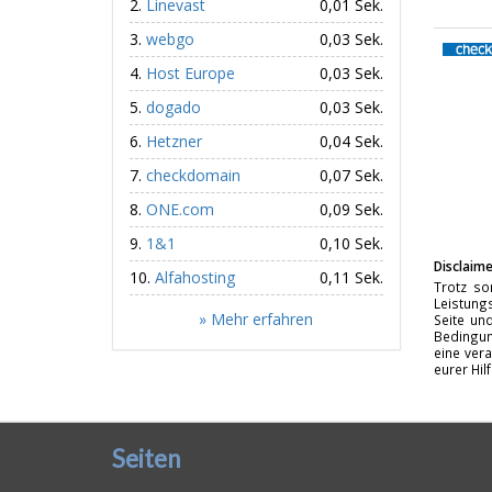
Linevast
0,01 Sek.
webgo
0,03 Sek.
Host Europe
0,03 Sek.
dogado
0,03 Sek.
Hetzner
0,04 Sek.
checkdomain
0,07 Sek.
ONE.com
0,09 Sek.
1&1
0,10 Sek.
Disclaime
Alfahosting
0,11 Sek.
Trotz so
Leistungs
» Mehr erfahren
Seite un
Bedingun
eine vera
eurer Hil
Seiten