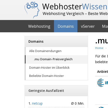
Webhoster
Wissen
Webhosting Vergleich – Beste Web
Webhosting
Domains
vServer
Ma
.mu
Domains
Home
Alle Domainendungen
Für di
.mu Domain-Preisvergleich
beliebt
Domain-Hoster im Überblick
Anbiet
Beliebte Domain-Hoster
Geringste Ausfallzeit
netcup
Ø 0 Min.