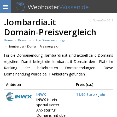
Webhoster
Wissen.de
Navigation
anzeigen
.lombardia.it
14. November 2018
Domain-Preisvergleich
Home
Domains
Alle Domainendungen
.lombardia.it Domain-Preisvergleich
Für die Domainendung
.lombardia.it
sind aktuell ca. 0 Domains
registiert. Damit belegt die .lombardia.it-Domain den . Platz im
Ranking der beliebtesten Domainendungen. Diese
Domainendung wurde bei 1 Anbietern gefunden.
Anbieter
Preis (ca.)
INWX
11,90 Euro / Jahr
INWX
ist ein
spezialisierter
Anbieter für
Domains mit über