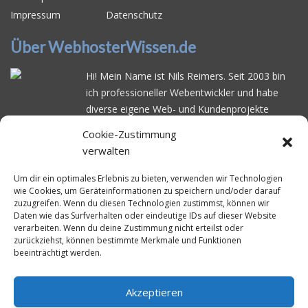
Impressum
Datenschutz
Über WebhosterWissen.de
Hi! Mein Name ist Nils Reimers. Seit 2003 bin
ich professioneller Webentwickler und habe
diverse eigene Web- und Kundenprojekte
realisiert. Dabei musste ich feststellen, dass es
Cookie-Zustimmung
schwierig ist gutes Webhosting zu finden: Bei
verwalten
vielen Anbietern ärgert man sich über
häufige
Serverausfälle
oder über
langsame
Um dir ein optimales Erlebnis zu bieten, verwenden wir Technologien
wie Cookies, um Geräteinformationen zu speichern und/oder darauf
Ladezeiten
. Deswegen habe ich im Mai 2016
zuzugreifen. Wenn du diesen Technologien zustimmst, können wir
angefangen, die bekanntesten Webhoster
Daten wie das Surfverhalten oder eindeutige IDs auf dieser Website
systematisch zu testen und deren
verarbeiten. Wenn du deine Zustimmung nicht erteilst oder
zurückziehst, können bestimmte Merkmale und Funktionen
Erreichbarkeit und Ladezeit für eine typische
beeinträchtigt werden.
Website basierend auf dem beliebten CMS-
System WordPress zu protokollieren. Auf
WebhosterWissen.de werte ich diese
Akzeptieren
Messungen kontinuierlich aus und gebe euch