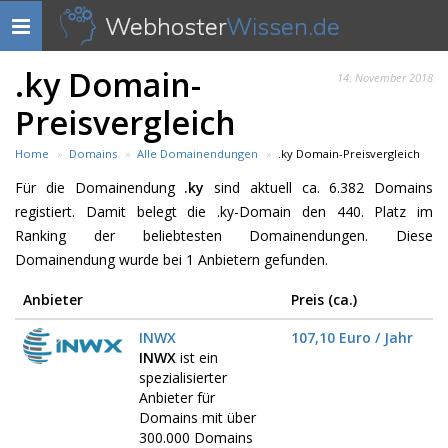
Webhoster
Wissen.de
Navigation
anzeigen
.ky Domain-
14. November 2018
Preisvergleich
Home
Domains
Alle Domainendungen
.ky Domain-Preisvergleich
Für die Domainendung
.ky
sind aktuell ca. 6.382 Domains
registiert. Damit belegt die .ky-Domain den 440. Platz im
Ranking der beliebtesten Domainendungen. Diese
Domainendung wurde bei 1 Anbietern gefunden.
Anbieter
Preis (ca.)
INWX
107,10 Euro / Jahr
INWX
ist ein
spezialisierter
Anbieter für
Domains mit über
300.000 Domains