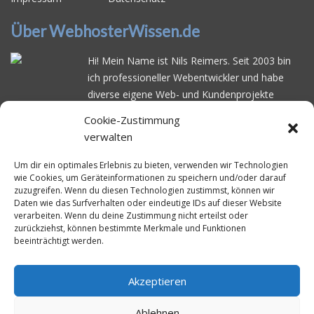
Über WebhosterWissen.de
Hi! Mein Name ist Nils Reimers. Seit 2003 bin
ich professioneller Webentwickler und habe
diverse eigene Web- und Kundenprojekte
realisiert. Dabei musste ich feststellen, dass es
Cookie-Zustimmung
schwierig ist gutes Webhosting zu finden: Bei
verwalten
vielen Anbietern ärgert man sich über
häufige
Serverausfälle
oder über
langsame
Um dir ein optimales Erlebnis zu bieten, verwenden wir Technologien
wie Cookies, um Geräteinformationen zu speichern und/oder darauf
Ladezeiten
. Deswegen habe ich im Mai 2016
zuzugreifen. Wenn du diesen Technologien zustimmst, können wir
angefangen, die bekanntesten Webhoster
Daten wie das Surfverhalten oder eindeutige IDs auf dieser Website
systematisch zu testen und deren
verarbeiten. Wenn du deine Zustimmung nicht erteilst oder
zurückziehst, können bestimmte Merkmale und Funktionen
Erreichbarkeit und Ladezeit für eine typische
beeinträchtigt werden.
Website basierend auf dem beliebten CMS-
System WordPress zu protokollieren. Auf
WebhosterWissen.de werte ich diese
Akzeptieren
Messungen kontinuierlich aus und gebe euch
Ablehnen
unabhängige Empfehlungen für den idealen