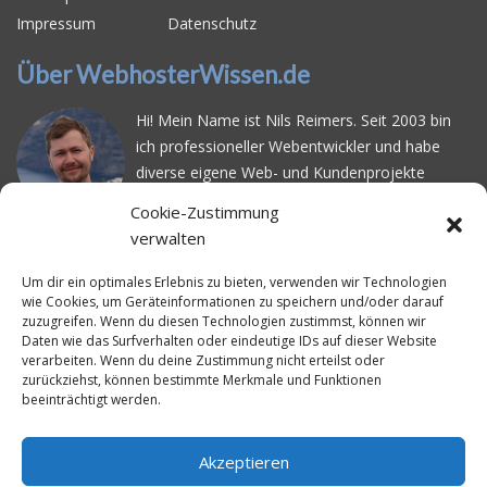
Impressum
Datenschutz
Über WebhosterWissen.de
Hi! Mein Name ist Nils Reimers. Seit 2003 bin
ich professioneller Webentwickler und habe
diverse eigene Web- und Kundenprojekte
realisiert. Dabei musste ich feststellen, dass es
Cookie-Zustimmung
schwierig ist gutes Webhosting zu finden: Bei
verwalten
vielen Anbietern ärgert man sich über
häufige
Serverausfälle
oder über
langsame
Um dir ein optimales Erlebnis zu bieten, verwenden wir Technologien
wie Cookies, um Geräteinformationen zu speichern und/oder darauf
Ladezeiten
. Deswegen habe ich im Mai 2016
zuzugreifen. Wenn du diesen Technologien zustimmst, können wir
angefangen, die bekanntesten Webhoster
Daten wie das Surfverhalten oder eindeutige IDs auf dieser Website
systematisch zu testen und deren
verarbeiten. Wenn du deine Zustimmung nicht erteilst oder
zurückziehst, können bestimmte Merkmale und Funktionen
Erreichbarkeit und Ladezeit für eine typische
beeinträchtigt werden.
Website basierend auf dem beliebten CMS-
System WordPress zu protokollieren. Auf
WebhosterWissen.de werte ich diese
Akzeptieren
Messungen kontinuierlich aus und gebe euch