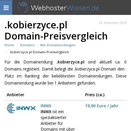
Webhoster
Wissen.de
Navigation
anzeigen
.kobierzyce.pl
14. November 2018
Domain-Preisvergleich
Home
Domains
Alle Domainendungen
.kobierzyce.pl Domain-Preisvergleich
Für die Domainendung
.kobierzyce.pl
sind aktuell ca. 0
Domains registiert. Damit belegt die .kobierzyce.pl-Domain den .
Platz im Ranking der beliebtesten Domainendungen. Diese
Domainendung wurde bei 1 Anbietern gefunden.
Anbieter
Preis (ca.)
INWX
19,90 Euro / Jahr
INWX
ist ein
spezialisierter
Anbieter für
Domains mit über