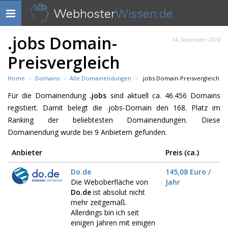
Webhoster
Wissen.de
Navigation
anzeigen
.jobs Domain-
14. November 2018
Preisvergleich
Home
Domains
Alle Domainendungen
.jobs Domain-Preisvergleich
Für die Domainendung
.jobs
sind aktuell ca. 46.456 Domains
registiert. Damit belegt die .jobs-Domain den 168. Platz im
Ranking der beliebtesten Domainendungen. Diese
Domainendung wurde bei 9 Anbietern gefunden.
Anbieter
Preis (ca.)
Do.de
145,08 Euro /
Die Weboberfläche von
Jahr
Do.de
ist absolut nicht
mehr zeitgemäß.
Allerdings bin ich seit
einigen Jahren mit einigen