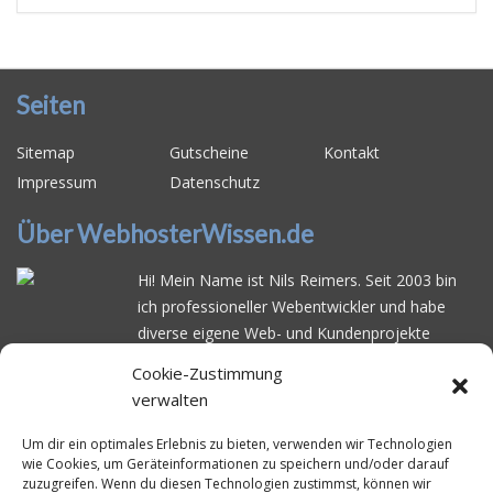
Seiten
Sitemap
Gutscheine
Kontakt
Impressum
Datenschutz
Über WebhosterWissen.de
Hi! Mein Name ist Nils Reimers. Seit 2003 bin
ich professioneller Webentwickler und habe
diverse eigene Web- und Kundenprojekte
realisiert. Dabei musste ich feststellen, dass es
Cookie-Zustimmung
schwierig ist gutes Webhosting zu finden: Bei
verwalten
vielen Anbietern ärgert man sich über
häufige
Serverausfälle
oder über
langsame
Um dir ein optimales Erlebnis zu bieten, verwenden wir Technologien
wie Cookies, um Geräteinformationen zu speichern und/oder darauf
Ladezeiten
. Deswegen habe ich im Mai 2016
zuzugreifen. Wenn du diesen Technologien zustimmst, können wir
angefangen, die bekanntesten Webhoster