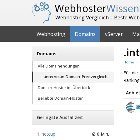
Webhoster
Wissen
Webhosting Vergleich – Beste Web
Webhosting
Domains
vServer
Ma
.in
Domains
Home
Alle Domainendungen
Für di
.internet.in Domain-Preisvergleich
Ranking
Domain-Hoster im Überblick
Anbiet
Beliebte Domain-Hoster
Geringste Ausfallzeit
netcup
Ø 0 Min.