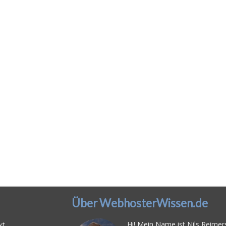
Über WebhosterWissen.de
Hi! Mein Name ist Nils Reimers
kt