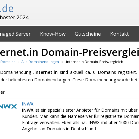
.de
hoster 2024
naged Server
Know-How
Gutscheine
Kontakt
ternet.in Domain-Preisvergle
Domains
Alle Domainendungen
.internet.in Domain-Preisvergleich
e Domainendung
.internet.in
sind aktuell ca. 0 Domains registiert.
 der beliebtesten Domainendungen. Diese Domainendung wurde bei 1
er
INWX
INWX
ist ein spezialisierter Anbieter für Domains mit üb
Kunden. Man kann die Nameserver für registrierte Domai
Einträge verwalten. Ebenfalls hat INWX mit über 1000 D
Angebot an Domains in Deutschland.