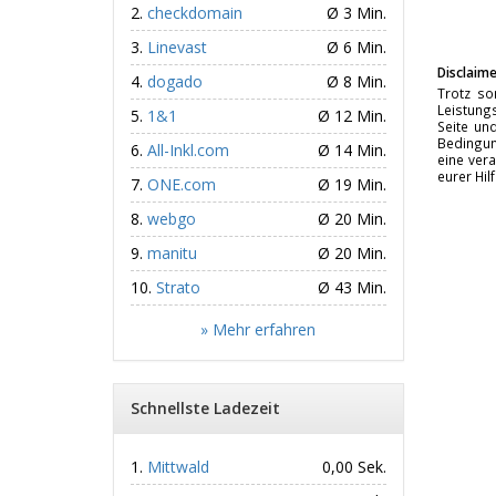
checkdomain
Ø 3 Min.
Linevast
Ø 6 Min.
Disclaime
dogado
Ø 8 Min.
Trotz so
Leistungs
1&1
Ø 12 Min.
Seite un
Bedingun
All-Inkl.com
Ø 14 Min.
eine vera
eurer Hil
ONE.com
Ø 19 Min.
webgo
Ø 20 Min.
manitu
Ø 20 Min.
Strato
Ø 43 Min.
» Mehr erfahren
Schnellste Ladezeit
Mittwald
0,00 Sek.