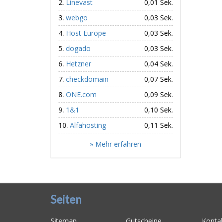
Linevast
0,01 Sek.
webgo
0,03 Sek.
Host Europe
0,03 Sek.
dogado
0,03 Sek.
Hetzner
0,04 Sek.
checkdomain
0,07 Sek.
ONE.com
0,09 Sek.
1&1
0,10 Sek.
Alfahosting
0,11 Sek.
» Mehr erfahren
Seiten
Sitemap
Gutscheine
Konta