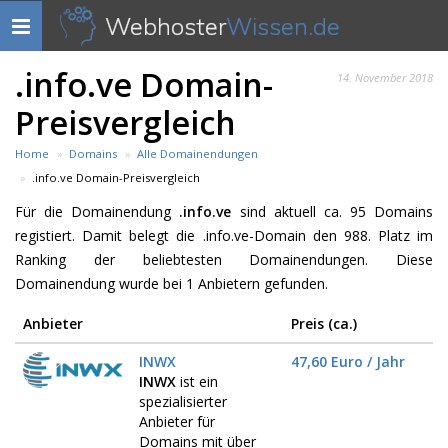
Webhoster
Wissen.de
Navigation
anzeigen
.info.ve Domain-
14. November 2018
Preisvergleich
Home
Domains
Alle Domainendungen
.info.ve Domain-Preisvergleich
Für die Domainendung
.info.ve
sind aktuell ca. 95 Domains
registiert. Damit belegt die .info.ve-Domain den 988. Platz im
Ranking der beliebtesten Domainendungen. Diese
Domainendung wurde bei 1 Anbietern gefunden.
Anbieter
Preis (ca.)
INWX
47,60 Euro / Jahr
INWX
ist ein
spezialisierter
Anbieter für
Domains mit über