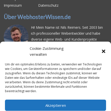
Impressum
Datenschutz
Über WebhosterWissen.de
Hi! Mein Name ist Nils Reimers. Seit 2003 bin
ich professioneller Webentwickler und habe
diverse eigene Web- und Kundenprojekte
realisiert. Dabei musste ich feststellen, dass es
Cookie-Zustimmung
schwierig ist gutes Webhosting zu finden: Bei
verwalten
vielen Anbietern ärgert man sich über
häufige
Serverausfälle
oder über
langsame
Um dir ein optimales Erlebnis zu bieten, verwenden wir Technologien
wie Cookies, um Geräteinformationen zu speichern und/oder darauf
Ladezeiten
. Deswegen habe ich im Mai 2016
zuzugreifen. Wenn du diesen Technologien zustimmst, können wir
angefangen, die bekanntesten Webhoster
Daten wie das Surfverhalten oder eindeutige IDs auf dieser Website
systematisch zu testen und deren
verarbeiten. Wenn du deine Zustimmung nicht erteilst oder
zurückziehst, können bestimmte Merkmale und Funktionen
Erreichbarkeit und Ladezeit für eine typische
beeinträchtigt werden.
Website basierend auf dem beliebten CMS-
System WordPress zu protokollieren. Auf
WebhosterWissen.de werte ich diese
Akzeptieren
Messungen kontinuierlich aus und gebe euch