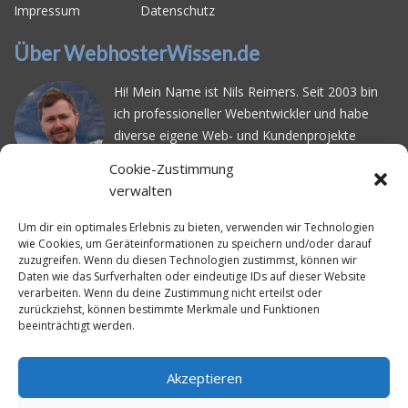
Impressum
Datenschutz
Über WebhosterWissen.de
Hi! Mein Name ist Nils Reimers. Seit 2003 bin
ich professioneller Webentwickler und habe
diverse eigene Web- und Kundenprojekte
realisiert. Dabei musste ich feststellen, dass es
Cookie-Zustimmung
schwierig ist gutes Webhosting zu finden: Bei
verwalten
vielen Anbietern ärgert man sich über
häufige
Serverausfälle
oder über
langsame
Um dir ein optimales Erlebnis zu bieten, verwenden wir Technologien
wie Cookies, um Geräteinformationen zu speichern und/oder darauf
Ladezeiten
. Deswegen habe ich im Mai 2016
zuzugreifen. Wenn du diesen Technologien zustimmst, können wir
angefangen, die bekanntesten Webhoster
Daten wie das Surfverhalten oder eindeutige IDs auf dieser Website
systematisch zu testen und deren
verarbeiten. Wenn du deine Zustimmung nicht erteilst oder
zurückziehst, können bestimmte Merkmale und Funktionen
Erreichbarkeit und Ladezeit für eine typische
beeinträchtigt werden.
Website basierend auf dem beliebten CMS-
System WordPress zu protokollieren. Auf
WebhosterWissen.de werte ich diese
Akzeptieren
Messungen kontinuierlich aus und gebe euch