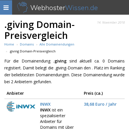
Webhoster
Wissen.de
Navigation
anzeigen
.giving Domain-
14. November 2018
Preisvergleich
Home
Domains
Alle Domainendungen
.giving Domain-Preisvergleich
Für die Domainendung
.giving
sind aktuell ca. 0 Domains
registiert. Damit belegt die .giving-Domain den . Platz im Ranking
der beliebtesten Domainendungen. Diese Domainendung wurde
bei 2 Anbietern gefunden.
Anbieter
Preis (ca.)
INWX
38,68 Euro / Jahr
INWX
ist ein
spezialisierter
Anbieter für
Domains mit über