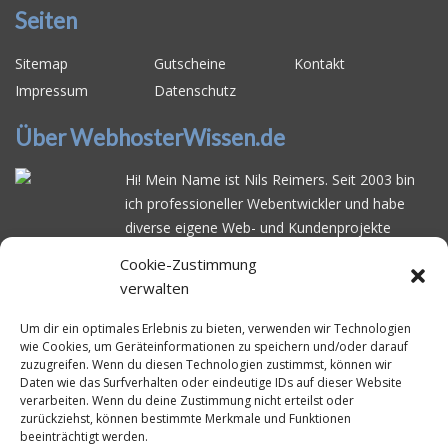
Seiten
Sitemap
Gutscheine
Kontakt
Impressum
Datenschutz
Über WebhosterWissen.de
Hi! Mein Name ist Nils Reimers. Seit 2003 bin
ich professioneller Webentwickler und habe
diverse eigene Web- und Kundenprojekte
realisiert. Dabei musste ich feststellen, dass es
Cookie-Zustimmung
schwierig ist gutes Webhosting zu finden: Bei
verwalten
vielen Anbietern ärgert man sich über
häufige
Serverausfälle
oder über
langsame
Um dir ein optimales Erlebnis zu bieten, verwenden wir Technologien
wie Cookies, um Geräteinformationen zu speichern und/oder darauf
Ladezeiten
. Deswegen habe ich im Mai 2016
zuzugreifen. Wenn du diesen Technologien zustimmst, können wir
angefangen, die bekanntesten Webhoster
Daten wie das Surfverhalten oder eindeutige IDs auf dieser Website
systematisch zu testen und deren
verarbeiten. Wenn du deine Zustimmung nicht erteilst oder
zurückziehst, können bestimmte Merkmale und Funktionen
Erreichbarkeit und Ladezeit für eine typische
beeinträchtigt werden.
Website basierend auf dem beliebten CMS-