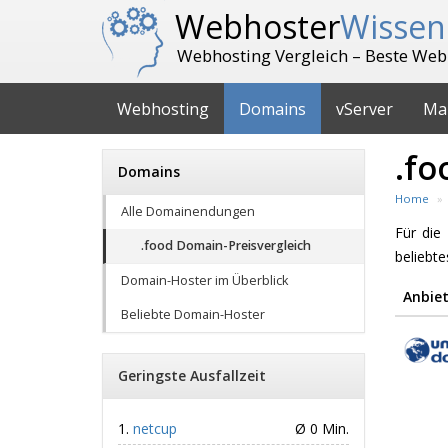
Webhoster
Wissen
Webhosting Vergleich – Beste Web
Webhosting
Domains
vServer
Ma
.fo
Domains
Home
Alle Domainendungen
Für di
.food Domain-Preisvergleich
beliebt
Domain-Hoster im Überblick
Anbiet
Beliebte Domain-Hoster
Geringste Ausfallzeit
netcup
Ø 0 Min.