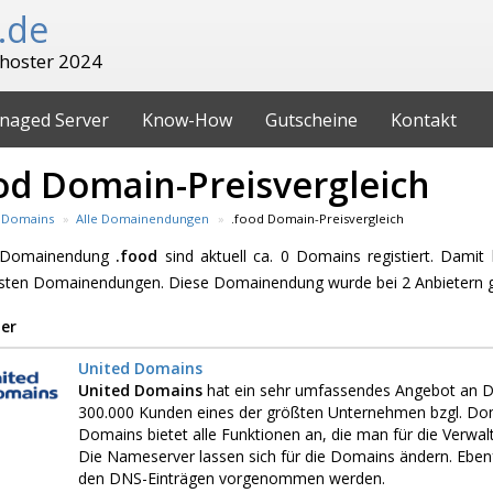
.de
hoster 2024
naged Server
Know-How
Gutscheine
Kontakt
od Domain-Preisvergleich
Domains
Alle Domainendungen
.food Domain-Preisvergleich
e Domainendung
.food
sind aktuell ca. 0 Domains registiert. Damit
esten Domainendungen. Diese Domainendung wurde bei 2 Anbietern 
er
United Domains
United Domains
hat ein sehr umfassendes Angebot an D
300.000 Kunden eines der größten Unternehmen bzgl. Dom
Domains bietet alle Funktionen an, die man für die Verwa
Die Nameserver lassen sich für die Domains ändern. Ebenf
den DNS-Einträgen vorgenommen werden.