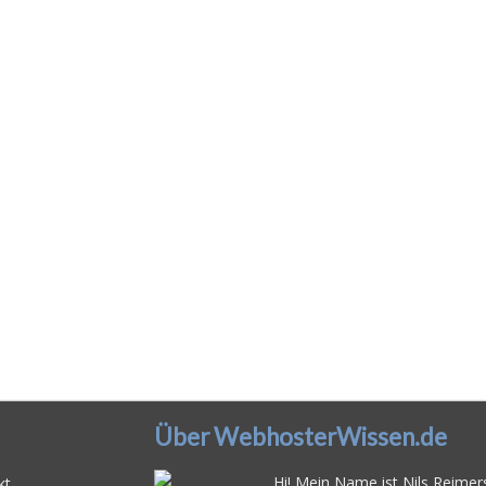
Über WebhosterWissen.de
Hi! Mein Name ist Nils Reimers
kt