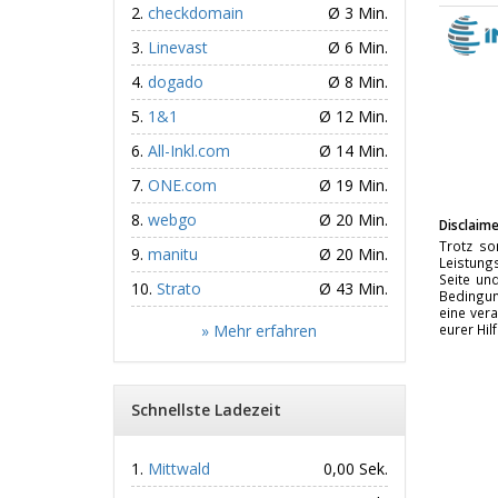
checkdomain
Ø 3 Min.
Linevast
Ø 6 Min.
dogado
Ø 8 Min.
1&1
Ø 12 Min.
All-Inkl.com
Ø 14 Min.
ONE.com
Ø 19 Min.
webgo
Ø 20 Min.
Disclaime
Trotz so
manitu
Ø 20 Min.
Leistungs
Seite un
Strato
Ø 43 Min.
Bedingun
eine vera
» Mehr erfahren
eurer Hil
Schnellste Ladezeit
Mittwald
0,00 Sek.