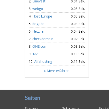
Linevast
0,01 Sek.
webgo
0,03 Sek.
Host Europe
0,03 Sek.
dogado
0,03 Sek.
Hetzner
0,04 Sek.
checkdomain
0,07 Sek.
ONE.com
0,09 Sek.
1&1
0,10 Sek.
Alfahosting
0,11 Sek.
» Mehr erfahren
Seiten
Sitemap
Gutscheine
Konta