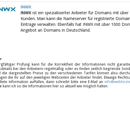
INWX
INWX
ist ein spezialisierter Anbieter für Domains mit üb
Kunden. Man kann die Nameserver für registrierte Domai
Einträge verwalten. Ebenfalls hat INWX mit über 1000 D
Angebot an Domains in Deutschland.
r
rgfältiger Prüfung kann für die Korrektheit der Informationen nicht garan
details bei den Anbietern regelmäßig oder es finden zeitlich begrenzte Sonde
d die dargestellten Preise zu den verschiedenen Tarifen können also durcha
gen die ihr auf den jeweiligen Webseiten der Anbieter findet. Etwaige Rechts
ltete Information auffallen, dann schreibt bitte eine E-Mail an
info@webhoste
fe kann ich so die Informationen hier so aktuell wie möglich halten.