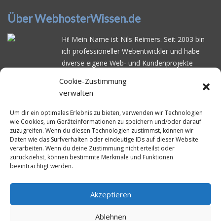
Über WebhosterWissen.de
Hi! Mein Name ist Nils Reimers. Seit 2003 bin
ich professioneller Webentwickler und habe
diverse eigene Web- und Kundenprojekte
realisiert. Dabei musste ich feststellen, dass es
Cookie-Zustimmung
schwierig ist gutes Webhosting zu finden: Bei
verwalten
vielen Anbietern ärgert man sich über
häufige
Serverausfälle
oder über
langsame
Um dir ein optimales Erlebnis zu bieten, verwenden wir Technologien
wie Cookies, um Geräteinformationen zu speichern und/oder darauf
Ladezeiten
. Deswegen habe ich im Mai 2016
zuzugreifen. Wenn du diesen Technologien zustimmst, können wir
angefangen, die bekanntesten Webhoster
Daten wie das Surfverhalten oder eindeutige IDs auf dieser Website
systematisch zu testen und deren
verarbeiten. Wenn du deine Zustimmung nicht erteilst oder
zurückziehst, können bestimmte Merkmale und Funktionen
Erreichbarkeit und Ladezeit für eine typische
beeinträchtigt werden.
Website basierend auf dem beliebten CMS-
System WordPress zu protokollieren. Auf
WebhosterWissen.de werte ich diese
Akzeptieren
Messungen kontinuierlich aus und gebe euch
Ablehnen
unabhängige Empfehlungen für den idealen