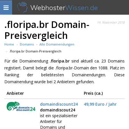
Webhoster
Wissen.de
Navigation
anzeigen
.floripa.br Domain-
14. November 2018
Preisvergleich
Home
Domains
Alle Domainendungen
.floripa.br Domain-Preisvergleich
Für die Domainendung
.floripa.br
sind aktuell ca. 23 Domains
registiert. Damit belegt die .floripa.br-Domain den 1088. Platz im
Ranking der beliebtesten Domainendungen. Diese
Domainendung wurde bei 2 Anbietern gefunden.
Anbieter
Preis (ca.)
domaindiscount24
49,99 Euro / Jahr
domaindiscout24
ist ein spezialisierter
Anbieter für
Domains und