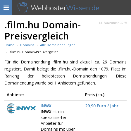
Webhoster
Wissen.de
Navigation
anzeigen
.film.hu Domain-
14. November 2018
Preisvergleich
Home
Domains
Alle Domainendungen
.film.hu Domain-Preisvergleich
Für die Domainendung
.film.hu
sind aktuell ca. 26 Domains
registiert. Damit belegt die .film.hu-Domain den 1079. Platz im
Ranking der beliebtesten Domainendungen. Diese
Domainendung wurde bei 1 Anbietern gefunden.
Anbieter
Preis (ca.)
INWX
29,90 Euro / Jahr
INWX
ist ein
spezialisierter
Anbieter für
Domains mit über