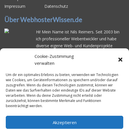
Impressum
Datenschutz
Über WebhosterWissen.de
Hi! Mein Name ist Nils Reimers. Seit 2003 bin
ich professioneller Webentwickler und habe
diverse eigene Web- und Kundenprojekte
realisiert. Dabei musste ich feststellen, dass es
Cookie-Zustimmung
schwierig ist gutes Webhosting zu finden: Bei
verwalten
vielen Anbietern ärgert man sich über
häufige
Serverausfälle
oder über
langsame
Um dir ein optimales Erlebnis zu bieten, verwenden wir Technologien
wie Cookies, um Geräteinformationen zu speichern und/oder darauf
Ladezeiten
. Deswegen habe ich im Mai 2016
zuzugreifen. Wenn du diesen Technologien zustimmst, können wir
angefangen, die bekanntesten Webhoster
Daten wie das Surfverhalten oder eindeutige IDs auf dieser Website
systematisch zu testen und deren
verarbeiten. Wenn du deine Zustimmung nicht erteilst oder
zurückziehst, können bestimmte Merkmale und Funktionen
Erreichbarkeit und Ladezeit für eine typische
beeinträchtigt werden.
Website basierend auf dem beliebten CMS-
System WordPress zu protokollieren. Auf
WebhosterWissen.de werte ich diese
Akzeptieren
Messungen kontinuierlich aus und gebe euch