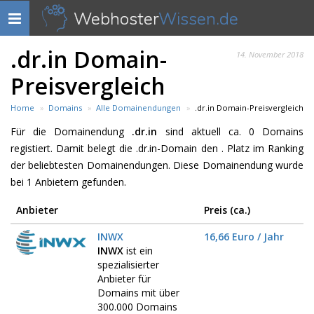
Webhoster
Wissen.de
Navigation
anzeigen
.dr.in Domain-
14. November 2018
Preisvergleich
Home
Domains
Alle Domainendungen
.dr.in Domain-Preisvergleich
Für die Domainendung
.dr.in
sind aktuell ca. 0 Domains
registiert. Damit belegt die .dr.in-Domain den . Platz im Ranking
der beliebtesten Domainendungen. Diese Domainendung wurde
bei 1 Anbietern gefunden.
Anbieter
Preis (ca.)
INWX
16,66 Euro / Jahr
INWX
ist ein
spezialisierter
Anbieter für
Domains mit über
300.000 Domains