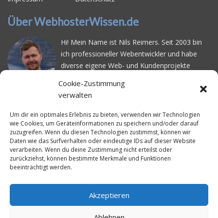
Über WebhosterWissen.de
Hi! Mein Name ist Nils Reimers. Seit 2003 bin
ich professioneller Webentwickler und habe
diverse eigene Web- und Kundenprojekte
realisiert. Dabei musste ich feststellen, dass es
Cookie-Zustimmung
schwierig ist gutes Webhosting zu finden: Bei
verwalten
vielen Anbietern ärgert man sich über
häufige
Serverausfälle
oder über
langsame
Um dir ein optimales Erlebnis zu bieten, verwenden wir Technologien
wie Cookies, um Geräteinformationen zu speichern und/oder darauf
Ladezeiten
. Deswegen habe ich im Mai 2016
zuzugreifen. Wenn du diesen Technologien zustimmst, können wir
angefangen, die bekanntesten Webhoster
Daten wie das Surfverhalten oder eindeutige IDs auf dieser Website
systematisch zu testen und deren
verarbeiten. Wenn du deine Zustimmung nicht erteilst oder
zurückziehst, können bestimmte Merkmale und Funktionen
Erreichbarkeit und Ladezeit für eine typische
beeinträchtigt werden.
Website basierend auf dem beliebten CMS-
System WordPress zu protokollieren. Auf
WebhosterWissen.de werte ich diese
Akzeptieren
Messungen kontinuierlich aus und gebe euch
Ablehnen
unabhängige Empfehlungen für den idealen