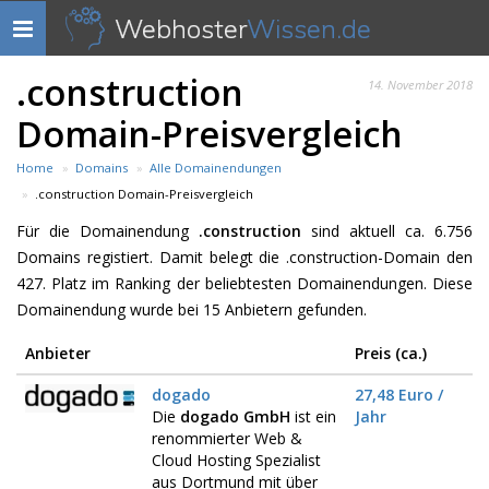
Webhoster
Wissen.de
Navigation
anzeigen
.construction
14. November 2018
Domain-Preisvergleich
Home
Domains
Alle Domainendungen
.construction Domain-Preisvergleich
Für die Domainendung
.construction
sind aktuell ca. 6.756
Domains registiert. Damit belegt die .construction-Domain den
427. Platz im Ranking der beliebtesten Domainendungen. Diese
Domainendung wurde bei 15 Anbietern gefunden.
Anbieter
Preis (ca.)
dogado
27,48 Euro /
Die
dogado GmbH
ist ein
Jahr
renommierter Web &
Cloud Hosting Spezialist
aus Dortmund mit über