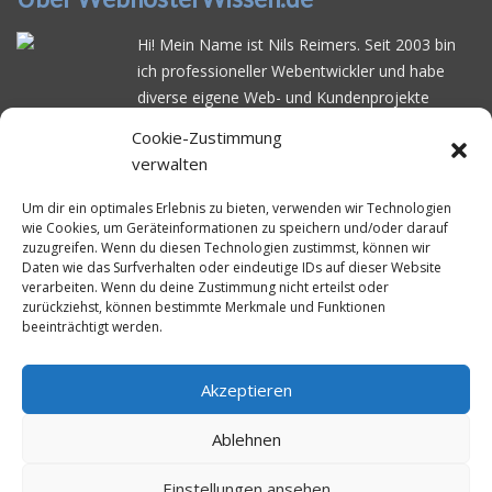
Hi! Mein Name ist Nils Reimers. Seit 2003 bin
ich professioneller Webentwickler und habe
diverse eigene Web- und Kundenprojekte
realisiert. Dabei musste ich feststellen, dass es
Cookie-Zustimmung
schwierig ist gutes Webhosting zu finden: Bei
verwalten
vielen Anbietern ärgert man sich über
häufige
Serverausfälle
oder über
langsame
Um dir ein optimales Erlebnis zu bieten, verwenden wir Technologien
wie Cookies, um Geräteinformationen zu speichern und/oder darauf
Ladezeiten
. Deswegen habe ich im Mai 2016
zuzugreifen. Wenn du diesen Technologien zustimmst, können wir
angefangen, die bekanntesten Webhoster
Daten wie das Surfverhalten oder eindeutige IDs auf dieser Website
systematisch zu testen und deren
verarbeiten. Wenn du deine Zustimmung nicht erteilst oder
zurückziehst, können bestimmte Merkmale und Funktionen
Erreichbarkeit und Ladezeit für eine typische
beeinträchtigt werden.
Website basierend auf dem beliebten CMS-
System WordPress zu protokollieren. Auf
WebhosterWissen.de werte ich diese
Akzeptieren
Messungen kontinuierlich aus und gebe euch
Ablehnen
unabhängige Empfehlungen für den idealen
Webhoster.
Einstellungen ansehen